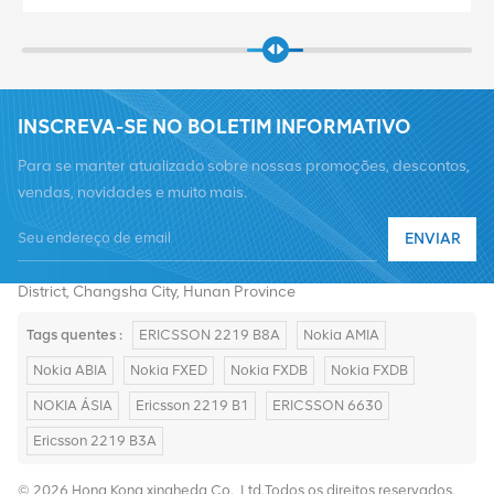
INSCREVA-SE NO BOLETIM INFORMATIVO
Para se manter atualizado sobre nossas promoções, descontos,
vendas, novidades e muito mais.
Telefone :
+8619376997331
ENVIAR
E-mail :
summer@chinaxingheda.com
Endereço : 2506 Xidi Building, No. 8 Fenglin Third Road,Yuelu
District, Changsha City, Hunan Province
Tags quentes :
ERICSSON 2219 B8A
Nokia AMIA
Nokia ABIA
Nokia FXED
Nokia FXDB
Nokia FXDB
NOKIA ÁSIA
Ericsson 2219 B1
ERICSSON 6630
Ericsson 2219 B3A
© 2026 Hong Kong xingheda Co., Ltd.Todos os direitos reservados.