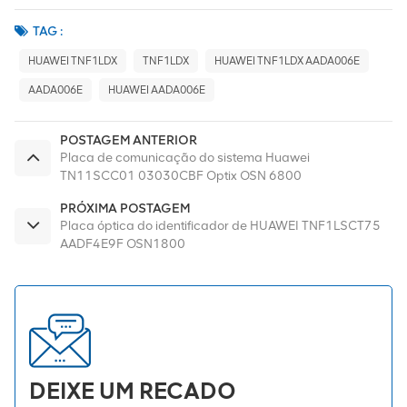
TAG :
HUAWEI TNF1LDX
TNF1LDX
HUAWEI TNF1LDX AADA006E
AADA006E
HUAWEI AADA006E
POSTAGEM ANTERIOR
Placa de comunicação do sistema Huawei
TN11SCC01 03030CBF Optix OSN 6800
PRÓXIMA POSTAGEM
Placa óptica do identificador de HUAWEI TNF1LSCT75
AADF4E9F OSN1800
DEIXE UM RECADO