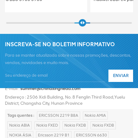
INSCREVA-SE NO BOLETIM INFORMATIVO
Para se manter atualizado sobre nossas promoções, descontos,
vendas, novidades e muito mais.
ENVIAR
Telefone :
+8619376997331
E-mail :
summer@chinaxingheda.com
Endereço : 2506 Xidi Building, No. 8 Fenglin Third Road,Yuelu
District, Changsha City, Hunan Province
Tags quentes :
ERICSSON 2219 B8A
Nokia AMIA
Nokia ABIA
Nokia FXED
Nokia FXDB
Nokia FXDB
NOKIA ÁSIA
Ericsson 2219 B1
ERICSSON 6630