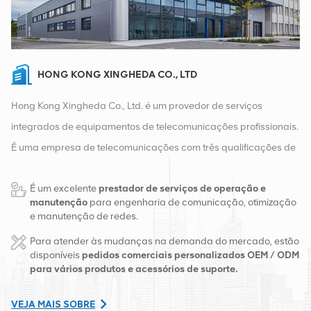
HONG KONG XINGHEDA CO., LTD
Hong Kong Xingheda Co., Ltd. é um provedor de serviços
integrados de equipamentos de telecomunicações profissionais.
É uma empresa de telecomunicações com três qualificações de
equipamentos sem fio, com fio e auxiliares. Atualmente, a
É um excelente
prestador de serviços de operação e
empresa possui dois armazéns inteligentes e centros de
manutenção
para engenharia de comunicação, otimização
distribuição de fábrica em Changsha e Hong Kong. Em 2016,
e manutenção de redes.
montamos uma sede de vendas internacionais em Changsha,
Para atender às mudanças na demanda do mercado, estão
China. Com sede na China, realizamos negócios internacionais
disponíveis
pedidos comerciais personalizados OEM / ODM
para vários produtos e acessórios de suporte.
no Sudeste Asiático, Europa, Estados Unidos, África e Rússia,
fornecemos estações base e fornecemos às principais
VEJA MAIS SOBRE