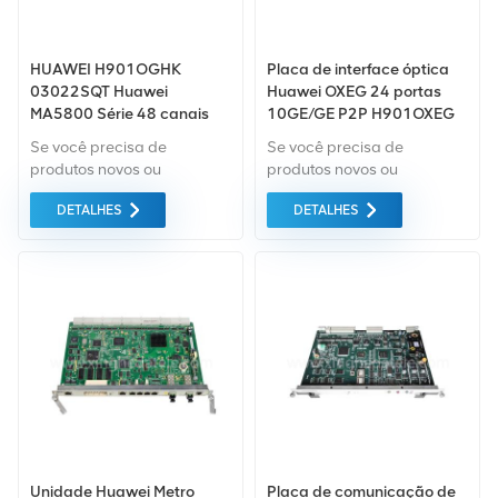
HUAWEI H901OGHK
Placa de interface óptica
03022SQT Huawei
Huawei OXEG 24 portas
MA5800 Série 48 canais
10GE/GE P2P H901OXEG
GE/FE P2P Placa de
para série MA5800 olt
Se você precisa de
Se você precisa de
interface
produtos novos ou
produtos novos ou
renovados, leva em
renovados, leva em
DETALHES
DETALHES
consideração garantia
consideração garantia
como padrão. Compramos
como padrão. Compramos
apenas equipamentos de
apenas equipamentos de
mercado verde do da mais
mercado verde do da mais
alta qualidade. Tudo isso é
alta qualidade. Tudo isso é
fornecido ao melhor preço
fornecido ao melhor preço
possível.
possível.
Unidade Huawei Metro
Placa de comunicação de