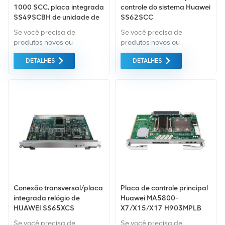
1000 SCC, placa integrada
controle do sistema Huawei
SS49SCBH de unidade de
SS62SCC
linha 16xE1 (75ohm e
Se você precisa de
Se você precisa de
120ohm) / 2xSTM-1 155M
produtos novos ou
produtos novos ou
equipada com 2 módulos
renovados, leva em
renovados, leva em
SFP de 15km S-1.1
DETALHES
DETALHES
consideração garantia
consideração garantia
como padrão. Compramos
como padrão. Compramos
apenas equipamentos de
apenas equipamentos de
mercado verde do da mais
mercado verde do da mais
alta qualidade. Tudo isso é
alta qualidade. Tudo isso é
fornecido ao melhor preço
fornecido ao melhor preço
possível.
possível.
Conexão transversal/placa
Placa de controle principal
integrada relógio de
Huawei MA5800-
HUAWEI SS65XCS
X7/X15/X17 H903MPLB
03030GJA Huawei
03027CAB com porta de
Se você precisa de
Se você precisa de