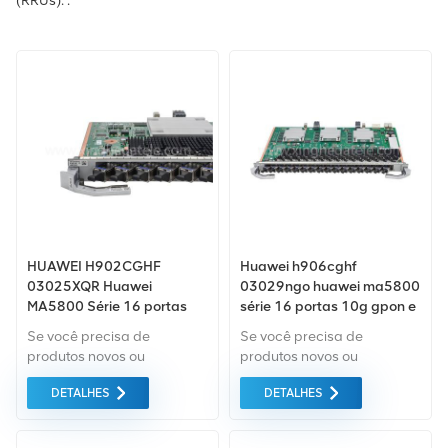
(RRUs). .
HUAWEI H902CGHF
Huawei h906cghf
03025XQR Huawei
03029ngo huawei ma5800
MA5800 Série 16 portas
série 16 portas 10g gpon e
10G GPON e placa GPON
gpon combo placa de
Se você precisa de
Se você precisa de
interface olt com módulo
produtos novos ou
produtos novos ou
óptico xgpon & gpon n2a
renovados, leva em
renovados, leva em
DETALHES
DETALHES
consideração garantia
consideração garantia
como padrão. Compramos
como padrão. Compramos
apenas equipamentos de
apenas equipamentos de