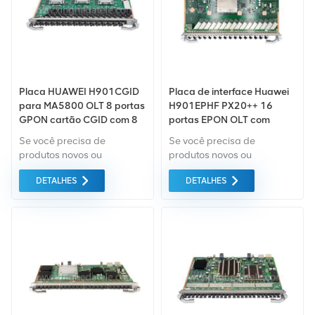
possível.
possível.
Placa HUAWEI H901CGID
Placa de interface Huawei
para MA5800 OLT 8 portas
H901EPHF PX20++ 16
GPON cartão CGID com 8
portas EPON OLT com
módulos SFP + 10G
módulo PX20++ SFP,
Se você precisa de
Se você precisa de
aplicável à série Huawei
produtos novos ou
produtos novos ou
MA5800
renovados, leva em
renovados, leva em
DETALHES
DETALHES
consideração garantia
consideração garantia
como padrão. Compramos
como padrão. Compramos
apenas equipamentos de
apenas equipamentos de
mercado verde do da mais
mercado verde do da mais
alta qualidade. Tudo isso é
alta qualidade. Tudo isso é
fornecido ao melhor preço
fornecido ao melhor preço
possível.
possível.