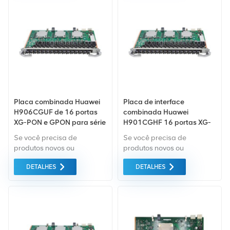
mercado verde do da mais
mercado verde do da mais
alta qualidade. Tudo isso é
alta qualidade. Tudo isso é
fornecido ao melhor preço
fornecido ao melhor preço
possível.
possível.
Placa combinada Huawei
Placa de interface
H906CGUF de 16 portas
combinada Huawei
XG-PON e GPON para série
H901CGHF 16 portas XG-
MA5800 OLT
PON e GPON OLT N2a
Se você precisa de
Se você precisa de
H901CGHF H902CGHF
produtos novos ou
produtos novos ou
renovados, leva em
renovados, leva em
DETALHES
DETALHES
consideração garantia
consideração garantia
como padrão. Compramos
como padrão. Compramos
apenas equipamentos de
apenas equipamentos de
mercado verde do da mais
mercado verde do da mais
alta qualidade. Tudo isso é
alta qualidade. Tudo isso é
fornecido ao melhor preço
fornecido ao melhor preço