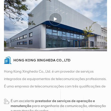
HONG KONG XINGHEDA CO., LTD
Hong Kong Xingheda Co., Ltd. é um provedor de serviços
integrados de equipamentos de telecomunicações profissionais.
É uma empresa de telecomunicações com três qualificações de
equipamentos sem fio, com fio e auxiliares. Atualmente, a
É um excelente
prestador de serviços de operação e
empresa possui dois armazéns inteligentes e centros de
manutenção
para engenharia de comunicação, otimização
distribuição de fábrica em Changsha e Hong Kong. Em 2016,
e manutenção de redes.