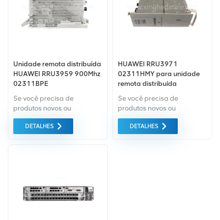
Unidade remota distribuída
HUAWEI RRU3971
HUAWEI RRU3959 900Mhz
02311HMY para unidade
02311BPE
remota distribuída
WD5M9E395903
multimodo de 1800 MHz
Se você precisa de
Se você precisa de
produtos novos ou
produtos novos ou
renovados, a garantia
renovados, a garantia
DETALHES
DETALHES
abrangente é padrão.
abrangente é padrão.
Adquirimos apenas
Adquirimos apenas
equipamentos do mercado
equipamentos do mercado
verde da mais alta
verde da mais alta
qualidade e proteção
qualidade. Tudo isso é
ambiental. Tudo isso é
fornecido ao melhor preço
fornecido ao melhor preço
possível.
possível.