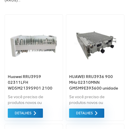
(RRUs). .
Huawei RRU3959
HUAWEI RRU3936 900
02311LFH
MHz 02310MNN
WD5M21395901 2100
GM5M9E393600 unidade
MHz
RF
Se você precisa de
Se você precisa de
produtos novos ou
produtos novos ou
renovados, a garantia
renovados, a garantia
DETALHES
DETALHES
abrangente é padrão.
abrangente é padrão.
Compramos apenas
Compramos apenas
equipamentos do mercado
equipamentos do mercado