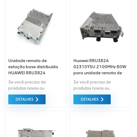
verde da mais alta
verde da mais alta
qualidade.
qualidade.
Unidade remota de
Huawei RRU3826
estação base distribuída
02310YSU 2100MHz 80W
HUAWEI RRU3824
para unidade remota de
02310YST 2100 MHz
rádio WCDMA
Se você precisa de
Se você precisa de
produtos novos ou
produtos novos ou
renovados, a garantia
renovados, a garantia
DETALHES
DETALHES
abrangente é padrão.
abrangente é padrão.
Compramos apenas
Compramos apenas
equipamentos do mercado
equipamentos do mercado
verde da mais alta
verde da mais alta
qualidade.
qualidade.