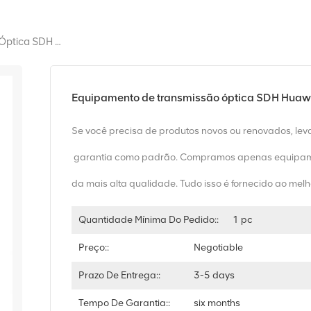
Equipamento De Transmissão Óptica SDH Huawei Metro 1000
Equipamento de transmissão óptica SDH Huaw
Se você precisa de produtos novos ou renovados, le
garantia como padrão. Compramos apenas equipam
da mais alta qualidade. Tudo isso é fornecido ao melh
Quantidade Mínima Do Pedido::
1 pc
Preço::
Negotiable
Prazo De Entrega::
3-5 days
Tempo De Garantia::
six months