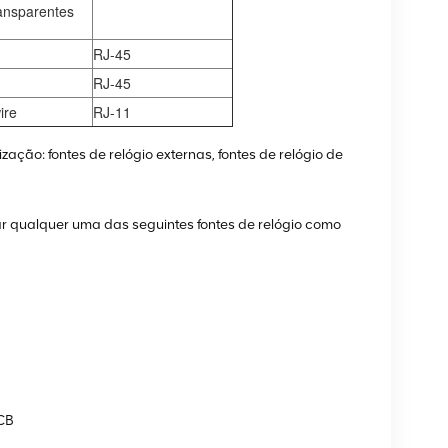
ransparentes
RJ-45
RJ-45
ire
RJ-11
ação: fontes de relógio externas, fontes de relógio de
 qualquer uma das seguintes fontes de relógio como
SCB