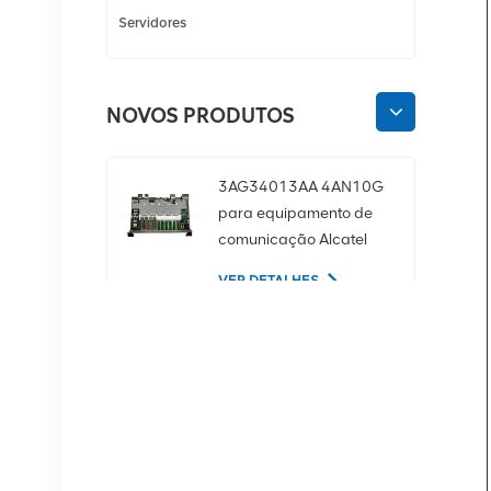
Servidores
NOVOS PRODUTOS
3AG34013AA 4AN10G
para equipamento de
comunicação Alcatel
Lucent
VER DETALHES
02350CDV Disco rígido
de servidor SAS de 2,5
polegadas, 1,2 TB, 10K
e 12 Gbps
VER DETALHES