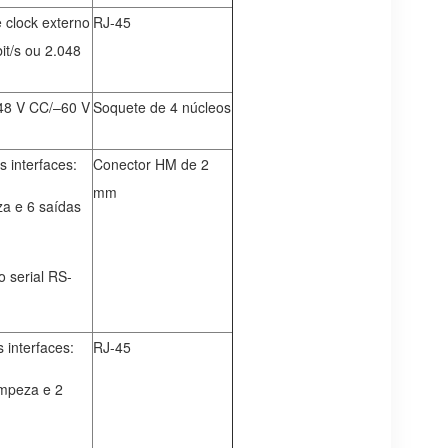
e clock externo
RJ-45
t/s ou 2.048
–48 V CC/–60 V
Soquete de 4 núcleos
 interfaces:
Conector HM de 2
mm
za e 6 saídas
 serial RS-
 interfaces:
RJ-45
impeza e 2