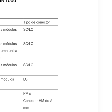
ro 1000
Tipo de conector
 os módulos
SC/LC
 os módulos
SC/LC
m uma única
o.
 os módulos
SC/LC
a módulos
LC
PME
Conector HM de 2
mm