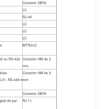
Conector DB78
LC
RJ-45
LC
LC
LC
/s
MTRJ/LC
232 ou RS-422
Conector HM de 2
mm
ários
Conector HM de 2
 X.21, RS-449 e
mm
Conector DB78
gital de par
RJ-11