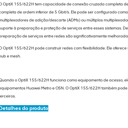
O OptiX 155/622H tem capacidade de conexão cruzada completa de 
completa de ordem inferior de 5 Gbit/s. Ele pode ser configurado como 
multiplexadores de adição/descarte (ADMs) ou múltiplos multiplexad
suporte à preparação e proteção de serviços entre esses sistemas. 
preparação de serviços entre redes são significativamente melhorada
O OptiX 155/622H pode construir redes com flexibilidade. Ele oferece 
hub e mesh.
Quando o OptiX 155/622H funciona como equipamento de acesso, ele 
equipamentos Huawei Metro e OSN. O OptiX 155/622H também pode c
terceiros.
Detalhes do produto