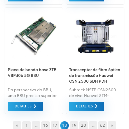
FSAH Se você tiver outras
serão fornecidos serviços
necessidades, informe-nos
de embalagem
o modelo específico.
convenientes e eficientes.
Placa de banda base ZTE
Transceptor de fibra óptica
VBPd0b 5G BBU
de transmissão Huawei
OSN 2500 SDH PDH
Da perspectiva da BBU,
Subrack MSTP OSN2500
uma BBU precisa suportar
de nível Huawei STM-
4G e 5G, e tem capacidade
16/STM-4 com 12 slots de
DETALHES
DETALHES
de configuração e
serviço, equipado com
colaboração flexíveis.
2xSSQ1PIU, 1xSSQ1SAP.
1
...
16
17
18
19
20
...
62