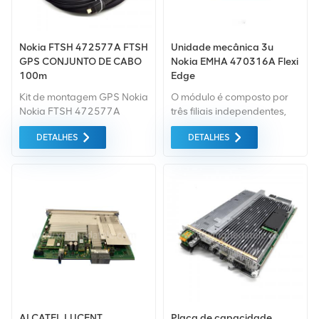
Nokia FTSH 472577A FTSH
Unidade mecânica 3u
GPS CONJUNTO DE CABO
Nokia EMHA 470316A Flexi
100m
Edge
Kit de montagem GPS Nokia
O módulo é composto por
Nokia FTSH 472577A
três filiais independentes,
CABO GPS MONTAGEM
que pode enviar e receber
DETALHES
DETALHES
100m Para Estação Base.
simultaneamente sinais de
vários tecnologias de rádio.
ALCATEL LUCENT
Placa de capacidade