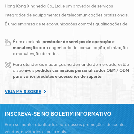
Hong Kong Xingheda Co., Ltd. é um provedor de serviços
integrados de equipamentos de telecomunicações profissionais.
É uma empresa de telecomunicações com três qualificações de
equipamentos sem fio, com fio e auxiliares. Atualmente, a
É um excelente
prestador de serviços de operação e
empresa possui dois armazéns inteligentes e centros de
manutenção
para engenharia de comunicação, otimização
distribuição de fábrica em Changsha e Hong Kong. Em 2016,
e manutenção de redes.
montamos uma sede de vendas internacionais em Changsha,
Para atender às mudanças na demanda do mercado, estão
China. Com sede na China, realizamos negócios internacionais
disponíveis
pedidos comerciais personalizados OEM / ODM
para vários produtos e acessórios de suporte.
no Sudeste Asiático, Europa, Estados Unidos, África e Rússia,
fornecemos estações base e fornecemos às principais
VEJA MAIS SOBRE
operadoras regionais de telecomunicações transformação de
equipamentos e serviços de manutenção abrangentes, como
INSCREVA-SE NO BOLETIM INFORMATIVO
transmissão, fornecimento de energia, módulos ópticos, cabos,
terminais e materiais auxiliares de suporte. Os prestadores de
Para se manter atualizado sobre nossas promoções, descontos,
serviços incluem Nokia, Ericsson, Huawei, ZTE, Bell, Alcatel,
vendas, novidades e muito mais.