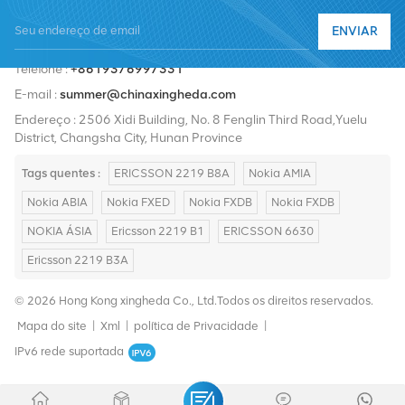
Nortel, Siemens e Lucent. Expandiremos nossa participação no
ENVIAR
mercado internacional com produtos de alta qualidade, serviços
Telefone :
+8619376997331
de alta qualidade, preços razoáveis ​​e entrega pontual.
E-mail :
summer@chinaxingheda.com
Endereço : 2506 Xidi Building, No. 8 Fenglin Third Road,Yuelu
District, Changsha City, Hunan Province
Tags quentes :
ERICSSON 2219 B8A
Nokia AMIA
Nokia ABIA
Nokia FXED
Nokia FXDB
Nokia FXDB
NOKIA ÁSIA
Ericsson 2219 B1
ERICSSON 6630
Ericsson 2219 B3A
© 2026 Hong Kong xingheda Co., Ltd.Todos os direitos reservados.
Mapa do site
|
Xml
|
política de Privacidade
|
IPv6 rede suportada