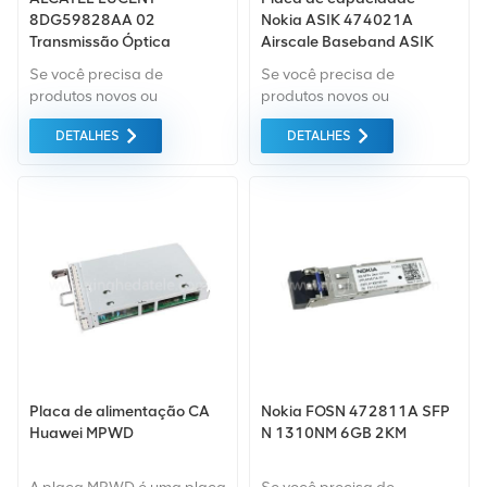
8DG59828AA 02
Nokia ASIK 474021A
Transmissão Óptica
Airscale Baseband ASIK
5G
Se você precisa de
Se você precisa de
produtos novos ou
produtos novos ou
renovados, a garantia
renovados, leva em
DETALHES
DETALHES
abrangente é padrão.
consideração garantia
Adquirimos apenas
como padrão. Compramos
equipamentos do mercado
apenas equipamentos de
verde da mais alta
mercado verde do da mais
qualidade. Tudo isso é
alta qualidade. Tudo isso é
fornecido ao melhor preço
fornecido ao melhor preço
possível.
possível.
Placa de alimentação CA
Nokia FOSN 472811A SFP
Huawei MPWD
N 1310NM 6GB 2KM