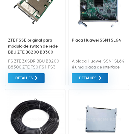
ZTE FS5B original para
Placa Huawei SSN1SL64
módulo de switch de rede
BBU ZTE B8200 B8300
FS ZTE ZXSDR BBU B8200
A placa Huawei SSN1SL64
B8300 ZTE FS0 FS1 FS3
é uma placa de interface
FS5 FS5C FS5B FS5A
óptica STM-64 de 1 canal
DETALHES
DETALHES
Transmissão óptica
SSN1SL64 SDH.