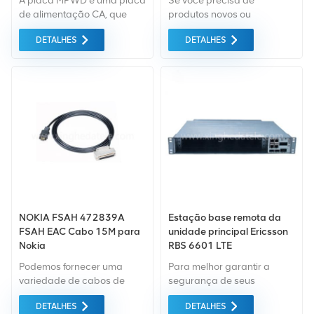
A placa MPWD é uma placa
Se você precisa de
de alimentação CA, que
produtos novos ou
consiste em uma unidade
renovados, leva em
DETALHES
DETALHES
de alimentação CA e uma
consideração garantia
unidade de monitoramento.
como padrão. Compramos
A placa fornece energia ao
apenas equipamentos de
dispositivo e suporta a
mercado verde do mais alta
bateria de chumbo-ácido
qualidade e proteção
para reserva de energia.
ambiental. Tudo isso é
fornecido no melhor preço
possível.
NOKIA FSAH 472839A
Estação base remota da
FSAH EAC Cabo 15M para
unidade principal Ericsson
Nokia
RBS 6601 LTE
Podemos fornecer uma
Para melhor garantir a
variedade de cabos de
segurança de seus
aviso Nokia Nokia usados ​​e
produtos, profissionais,
DETALHES
DETALHES
novos como 472839A
ecologicamente corretos,