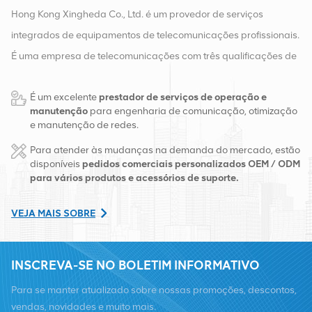
Hong Kong Xingheda Co., Ltd. é um provedor de serviços
integrados de equipamentos de telecomunicações profissionais.
É uma empresa de telecomunicações com três qualificações de
equipamentos sem fio, com fio e auxiliares. Atualmente, a
É um excelente
prestador de serviços de operação e
empresa possui dois armazéns inteligentes e centros de
manutenção
para engenharia de comunicação, otimização
distribuição de fábrica em Changsha e Hong Kong. Em 2016,
e manutenção de redes.
montamos uma sede de vendas internacionais em Changsha,
Para atender às mudanças na demanda do mercado, estão
China. Com sede na China, realizamos negócios internacionais
disponíveis
pedidos comerciais personalizados OEM / ODM
para vários produtos e acessórios de suporte.
no Sudeste Asiático, Europa, Estados Unidos, África e Rússia,
fornecemos estações base e fornecemos às principais
VEJA MAIS SOBRE
operadoras regionais de telecomunicações transformação de
equipamentos e serviços de manutenção abrangentes, como
INSCREVA-SE NO BOLETIM INFORMATIVO
transmissão, fornecimento de energia, módulos ópticos, cabos,
terminais e materiais auxiliares de suporte. Os prestadores de
Para se manter atualizado sobre nossas promoções, descontos,
serviços incluem Nokia, Ericsson, Huawei, ZTE, Bell, Alcatel,
vendas, novidades e muito mais.