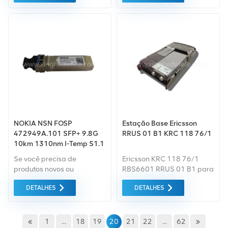
Adquirimos apenas
Compramos apenas
equipamentos do mercado
equipamentos do mercado
verde da mais alta
verde da mais alta
qualidade. Tudo isso é
qualidade. Tudo isso é
fornecido ao melhor preço
fornecido ao melhor preço
possível.
possível.
NOKIA NSN FOSP
Estação Base Ericsson
472949A.101 SFP+ 9.8G
RRUS 01 B1 KRC 118 76/1
10km 1310nm I-Temp S1.1
RTXM228-402
Se você precisa de
Ericsson KRC 118 76/1
produtos novos ou
RBS6601 RRUS 01 B1 para
renovados, leva em
equipamentos de estação
DETALHES
DETALHES
consideração garantia
base de Tecnologia Co. de
como padrão. Compramos
Changsha Xingheda, Ltd.
apenas equipamentos de
mercado verde do mais
1
...
18
19
20
21
22
...
62