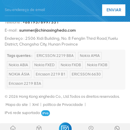
Nortel, Siemens e Lucent. Expandiremos nossa participação no
ENVIAR
mercado internacional com produtos de alta qualidade, serviços
Telefone :
+8619376997331
de alta qualidade, preços razoáveis ​​e entrega pontual.
E-mail :
summer@chinaxingheda.com
Endereço : 2506 Xidi Building, No. 8 Fenglin Third Road,Yuelu
District, Changsha City, Hunan Province
Tags quentes :
ERICSSON 2219 B8A
Nokia AMIA
Nokia ABIA
Nokia FXED
Nokia FXDB
Nokia FXDB
NOKIA ÁSIA
Ericsson 2219 B1
ERICSSON 6630
Ericsson 2219 B3A
© 2026 Hong Kong xingheda Co., Ltd.Todos os direitos reservados.
Mapa do site
|
Xml
|
política de Privacidade
|
IPv6 rede suportada