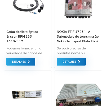
Cabo de fibra óptica
NOKIA FTIF 472311A
Erisson RPM 253
Submódulo de transmissão
1610/50M
Nokia Transport Plate Flexi
Podemos fornecer uma
Se você precisa de
variedade de cabos de
produtos novos ou
alimentação Ericsson novos
renovados, leva em
DETALHES
DETALHES
e usados, como RPM253
consideração garantia
1610 50M. Se você tiver
como padrão. Compramos
outras necessidades,
apenas equipamentos de
informe-nos o modelo
mercado verde do da mais
específico.
alta qualidade. Tudo isso é
fornecido ao melhor preço
possível.