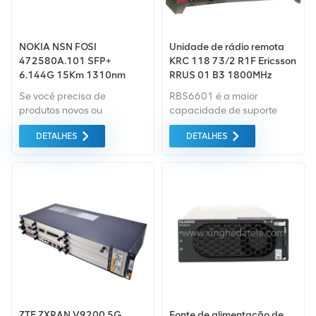
NOKIA NSN FOSI
Unidade de rádio remota
472580A.101 SFP+
KRC 118 73/2 R1F Ericsson
6.144G 15Km 1310nm
RRUS 01 B3 1800MHz
Se você precisa de
RBS6601 é a maior
produtos novos ou
capacidade de suporte
renovados, leva em
24TRX, suportará 48TRX,
DETALHES
DETALHES
consideração garantia
através a sincronização TG,
como padrão. Compramos
pode alcançar uma
apenas equipamentos de
cascata de múltiplos
mercado verde do mais alta
RBS6601, para suportar
qualidade e proteção
uma maior alocação de
ambiental. Tudo isso é
capacidade.
fornecido ao melhor preço
possível.
ZTE ZXRAN V9200 5G
Fonte de alimentação de