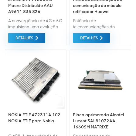
Macro Distribuído AAU
comunicação do módulo
A9611 S35 S26
retificador Huawei
A9611AS26 BBU V9200
R4850G2 48V 50A
A convergência de 4G e 5G
Potência de
VBPc5 VPDc1 VSWc2
impulsiona uma evolução
telecomunicações do
VFC1 ZXRAN R8894E e
suave e retroativa da rede,
módulo retificador
ZXRAN R8998E
DETALHES
DETALHES
portanto, a solução
R4850G2 48V 50A
econômica de evolução
Retificadores para Huawei
suave com tecnologias
Power System.
avançadas e desempenho
superior são a escolha
preferida dos operadores.
NOKIA FTIF 472311A.102
Placa aprimorada Alcatel
NOKIA FTIF para Nokia
Lucent 3AL81072AA
1660SM MATRIXE