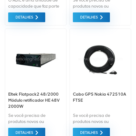
O ABIL é uma unidade de
Se você precisa de
capacidade que faz parte
produtos novos ou
do Nokia AirScale Módulo
renovados, a garantia
DETALHES
DETALHES
do sistema 5G gNB.
abrangente é padrão.
Adquirimos apenas
equipamentos do mercado
verde da mais alta
qualidade. Tudo isso é
fornecido ao melhor preço
possível.
Eltek Flatpack2 48/2000
Cabo GPS Nokia 472510A
Módulo retificador HE 48V
FTSE
2000W
Se você precisa de
Se você precisa de
produtos novos ou
produtos novos ou
renovados, a garantia
renovados, a garantia
DETALHES
DETALHES
abrangente é padrão.
abrangente é padrão.