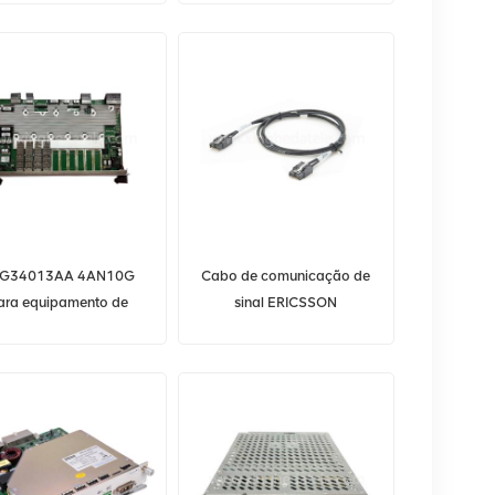
CC2 CC3 CC17
G34013AA 4AN10G
Cabo de comunicação de
ara equipamento de
sinal ERICSSON
omunicação Alcatel
RPM777193/01500 R1C
Lucent