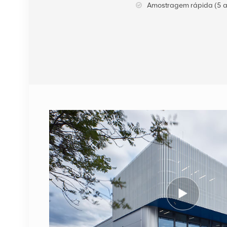
Amostragem rápida (5 a
VER DETALHES
Cabo de fibra óptica
NOKIA FUFAS
473288A.102 LC OD-LC
OD duplo 2m
VER DETALHES
1662SMC 3AL98324AA
SYNTH4V2 para
equipamentos de
comunicação Alcatel
VER DETALHES
Lucent
ERICSSON 2212 B31
KRC 161 893/1
Unidade de rádio