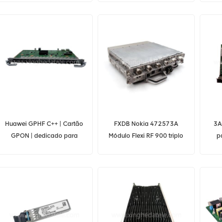
SFP+ OSX080N04
Huawei GPHF C++ | Cartão
FXDB Nokia 472573A
3A
GPON | dedicado para
Módulo Flexi RF 900 triplo
p
MA5800 OLT
90W
c