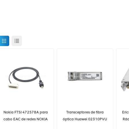
Nokia FTSI 472578A para
Transceptores de fibra
Eri
cabo EAC de redes NOKIA
óptica Huawei 02310PVU
Rád
10G-1550nm-80km-SM-