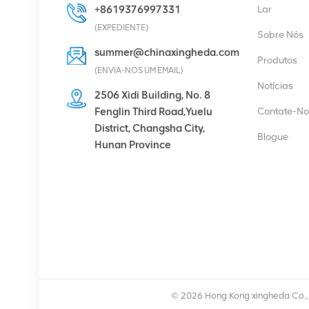
+8619376997331
Lar
VER DETALHES
(EXPEDIENTE)
Sobre Nós
summer@chinaxingheda.com
Produtos
Eltek Flatpack2
(ENVIA-NOS UM EMAIL)
48/2000 Módulo
Notícias
retificador HE 48V
2506 Xidi Building, No. 8
2000W
Fenglin Third Road,Yuelu
Contate-No
VER DETALHES
District, Changsha City,
Blogue
Hunan Province
Rádio Ericsson 4429 B3
KRC 161 782/1
Unidade de Rádio
VER DETALHES
Módulo retificador de
fonte de alimentação de
© 2026 Hong Kong xingheda Co., L
comunicação Eltek