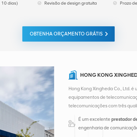
 10 dias)
Revisão de design gratuita
Prazo de
OBTENHA ORÇAMENTO GRÁTIS
HONG KONG XINGHEDA
Hong Kong Xingheda Co., Ltd. é 
equipamentos de telecomunicaçõ
telecomunicações com três quali
auxiliares. Atualmente, a empres
É um excelente
prestador d
distribuição de fábrica em Cha
engenharia de comunicação
de vendas internacionais em Ch