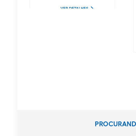
Lucent
VER DETALHES
02350CDV Disco rígido
de servidor SAS de 2,5
polegadas, 1,2 TB, 10K
e 12 Gbps
VER DETALHES
Equipamento de
comunicação NOKIA
APAF 474676A.101
RRU
VER DETALHES
Estação base NOKIA
PROCURANDO
AHEGC 474914A
AirScale RRH 4T4R RRU