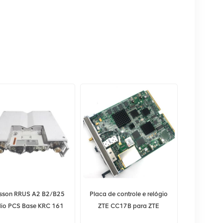
csson RRUS A2 B2/B25
Placa de controle e relógio
io PCS Base KRC 161
ZTE CC17B para ZTE
286/1 Gabinete 3R
B8200 B8300 ZTE CC1