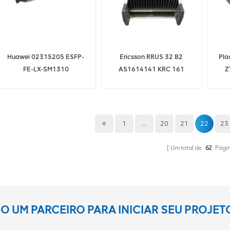
Huawei 02315205 ESFP-
Ericsson RRUS 32 B2
Pla
FE-LX-SM1310
AS1614141 KRC 161
Z
100M/155M, Módulo de
414/1 Estação de rádio
al
modo único
remota do servidor de rede
(1310nm,15km,LC)
1
...
20
21
22
23
Um total de
62
Pági
 UM PARCEIRO PARA INICIAR SEU PROJE