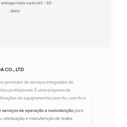
 entrega mais curto (45 ~ 60
dias)
 CO., LTD
um provedor de serviços integrados de
es profissionais. É uma empresa de
ficações de equipamentos sem fio, com fio e
a possui dois armazéns inteligentes e centros de
e serviços de operação e manutenção
para
ngsha e Hong Kong. Em 2016, montamos uma sede
, otimização e manutenção de redes.
angsha, China. Com sede na China, realizamos