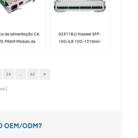
ca de alimentação CA
02311BJJ Huawei SFP-
TE PRAM Módulo de
10G-iLR 10G-1310nm-
imentação 220V para
1.4km-SM-SFP+ LTF1303-
C320
BH+1 HUAWEI RRU/BBU
10G SFP 10KM bidi S6720-
30C-EI-24S-AC
24
...
62
nas
TO OEM/ODM?