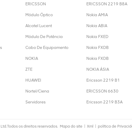
ERICSSON
ERICSSON 2219 B8A
Módulo Óptico
Nokia AMIA
Alcatel Lucent
Nokia ABIA
Módulo De Potência
Nokia FXED
s
Cabo De Equipamento
Nokia FXDB
NOKIA
Nokia FXDB
ZTE
NOKIA ÁSIA
HUAWEI
Ericsson 2219 B1
Nortel/Ciena
ERICSSON 6630
Servidores
Ericsson 2219 B3A
td.Todos os direitos reservados.
Mapa do site
|
Xml
|
política de Privaci