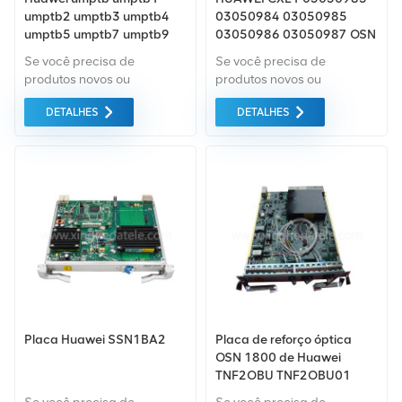
umptb2 umptb3 umptb4
03050984 03050985
umptb5 umptb7 umptb9
03050986 03050987 OSN
para bbu 5900 huawei
2500 SSQ1CXL110
Se você precisa de
Se você precisa de
bbu3900 3910
produtos novos ou
produtos novos ou
renovados, leva em
renovados, leva em
DETALHES
DETALHES
consideração garantia
consideração garantia
como padrão. Compramos
como padrão. Compramos
apenas equipamentos de
apenas equipamentos de
mercado verde do da mais
mercado verde do da mais
alta qualidade. Tudo isso é
alta qualidade. Tudo isso é
fornecido ao melhor preço
fornecido ao melhor preço
possível.
possível.
Placa Huawei SSN1BA2
Placa de reforço óptica
OSN 1800 de Huawei
TNF2OBU TNF2OBU01
OBU 03030ULA