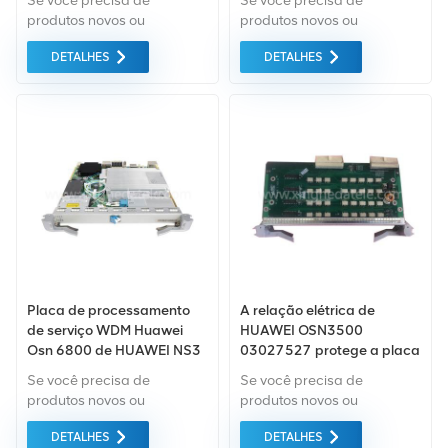
Se você precisa de
Se você precisa de
produtos novos ou
produtos novos ou
renovados, leva em
renovados, leva em
DETALHES
DETALHES
consideração garantia
consideração garantia
como padrão. Compramos
como padrão. Compramos
apenas equipamentos de
apenas equipamentos de
mercado verde do da mais
mercado verde do da mais
alta qualidade. Tudo isso é
alta qualidade. Tudo isso é
fornecido ao melhor preço
fornecido ao melhor preço
possível.
possível.
Placa de processamento
A relação elétrica de
de serviço WDM Huawei
HUAWEI OSN3500
Osn 6800 de HUAWEI NS3
03027527 protege a placa
TN54NS3T01 030LMT 40G
SSN1TSB8 TSB8
Se você precisa de
Se você precisa de
produtos novos ou
produtos novos ou
renovados, leva em
renovados, a garantia
DETALHES
DETALHES
consideração garantia
abrangente é padrão.