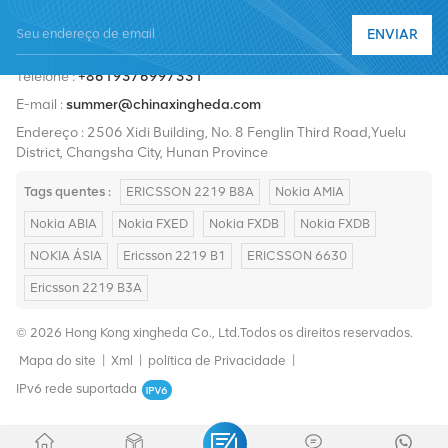
Nortel, Siemens e Lucent. Expandiremos nossa participação no
ENVIAR
mercado internacional com produtos de alta qualidade, serviços
Telefone :
+8619376997331
de alta qualidade, preços razoáveis ​​e entrega pontual.
E-mail :
summer@chinaxingheda.com
Endereço : 2506 Xidi Building, No. 8 Fenglin Third Road,Yuelu
District, Changsha City, Hunan Province
Tags quentes :
ERICSSON 2219 B8A
Nokia AMIA
Nokia ABIA
Nokia FXED
Nokia FXDB
Nokia FXDB
NOKIA ÁSIA
Ericsson 2219 B1
ERICSSON 6630
Ericsson 2219 B3A
© 2026 Hong Kong xingheda Co., Ltd.Todos os direitos reservados.
Mapa do site
|
Xml
|
política de Privacidade
|
IPv6 rede suportada