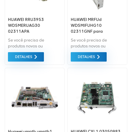
HUAWEI RRU3953
HUAWEI MRFUd
WD5MERUAG30
WD5MIFUHG10
02311APA
02311GNF para
BTS3900/BTS5900
Se você precisa de
Se você precisa de
produtos novos ou
produtos novos ou
renovados, leva em
renovados, leva em
DETALHES
DETALHES
consideração garantia
consideração garantia
como padrão. Compramos
como padrão. Compramos
apenas equipamentos de
apenas equipamentos de
mercado verde do da mais
mercado verde do da mais
alta qualidade. Tudo isso é
alta qualidade. Tudo isso é
fornecido ao melhor preço
fornecido ao melhor preço
possível.
possível.
Huawei umptb umptb1
HUAWEI CXL1 03050983