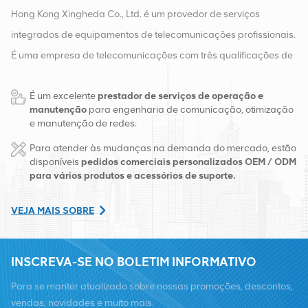
Hong Kong Xingheda Co., Ltd. é um provedor de serviços
integrados de equipamentos de telecomunicações profissionais.
É uma empresa de telecomunicações com três qualificações de
equipamentos sem fio, com fio e auxiliares. Atualmente, a
É um excelente
prestador de serviços de operação e
empresa possui dois armazéns inteligentes e centros de
manutenção
para engenharia de comunicação, otimização
distribuição de fábrica em Changsha e Hong Kong. Em 2016,
e manutenção de redes.
montamos uma sede de vendas internacionais em Changsha,
Para atender às mudanças na demanda do mercado, estão
China. Com sede na China, realizamos negócios internacionais
disponíveis
pedidos comerciais personalizados OEM / ODM
para vários produtos e acessórios de suporte.
no Sudeste Asiático, Europa, Estados Unidos, África e Rússia,
fornecemos estações base e fornecemos às principais
VEJA MAIS SOBRE
operadoras regionais de telecomunicações transformação de
equipamentos e serviços de manutenção abrangentes, como
INSCREVA-SE NO BOLETIM INFORMATIVO
transmissão, fornecimento de energia, módulos ópticos, cabos,
terminais e materiais auxiliares de suporte. Os prestadores de
Para se manter atualizado sobre nossas promoções, descontos,
serviços incluem Nokia, Ericsson, Huawei, ZTE, Bell, Alcatel,
vendas, novidades e muito mais.