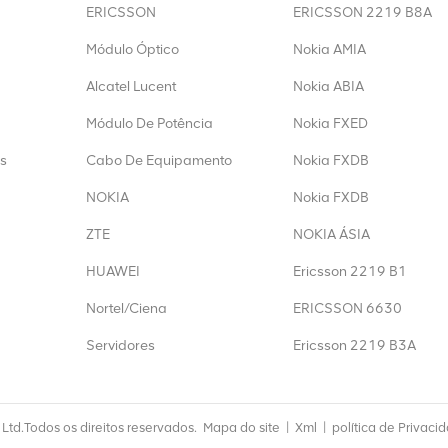
ERICSSON
ERICSSON 2219 B8A
Módulo Óptico
Nokia AMIA
Alcatel Lucent
Nokia ABIA
Módulo De Potência
Nokia FXED
s
Cabo De Equipamento
Nokia FXDB
NOKIA
Nokia FXDB
ZTE
NOKIA ÁSIA
HUAWEI
Ericsson 2219 B1
Nortel/Ciena
ERICSSON 6630
Servidores
Ericsson 2219 B3A
td.Todos os direitos reservados.
Mapa do site
|
Xml
|
política de Privaci