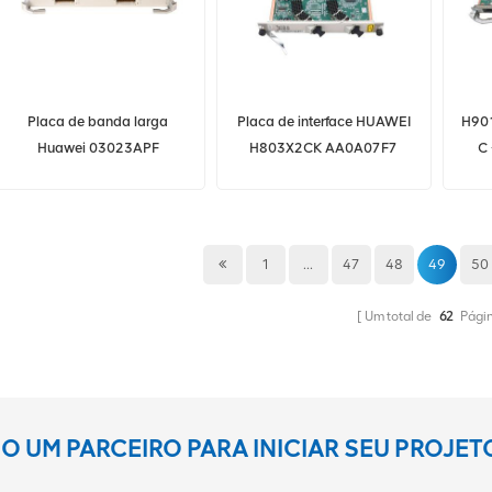
Placa de banda larga
Placa de interface HUAWEI
H90
Huawei 03023APF
H803X2CK AA0A07F7
C
H901EDSH MA5800 Série
Huawei MA5683T
MA
OLTs 32 portas E1 Placa de
MA5680T 2 portas
XGS
serviço EDSH
10GE/GE
Plac
1
...
47
48
49
50
Um total de
62
Pági
 UM PARCEIRO PARA INICIAR SEU PROJE