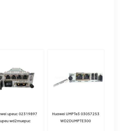
wei upeuc 02319897
Huawei UMPTe3 03057253
upeu wd2muepuc
WD2DUMPTE300
limentação dc para
2103057253