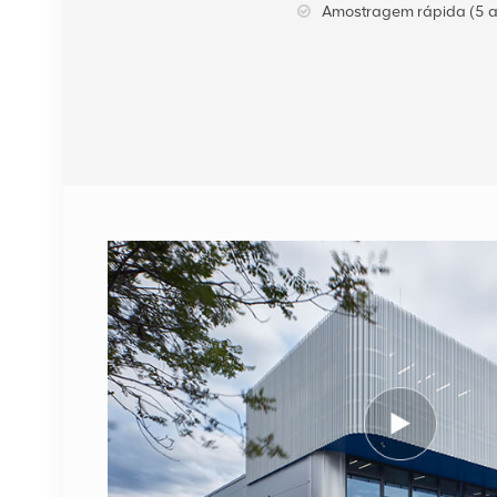
Amostragem rápida (5 a
VER DETALHES
Cabo de fibra óptica
NOKIA FUFAS
473288A.102 LC OD-LC
OD duplo 2m
VER DETALHES
1662SMC 3AL98324AA
SYNTH4V2 para
equipamentos de
comunicação Alcatel
VER DETALHES
Lucent
ERICSSON 2212 B31
KRC 161 893/1
Unidade de rádio