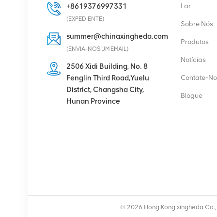
+8619376997331
Lar
VER DETALHES
(EXPEDIENTE)
Sobre Nós
summer@chinaxingheda.com
Produtos
Eltek Flatpack2
(ENVIA-NOS UM EMAIL)
48/2000 Módulo
Notícias
retificador HE 48V
2506 Xidi Building, No. 8
2000W
Fenglin Third Road,Yuelu
Contate-No
VER DETALHES
District, Changsha City,
Blogue
Hunan Province
Rádio Ericsson 4429 B3
KRC 161 782/1
Unidade de Rádio
VER DETALHES
Módulo retificador de
fonte de alimentação de
© 2026 Hong Kong xingheda Co., L
comunicação Eltek