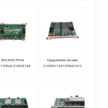
wei bbu3900 bbu3910
Processamento principal
universal para BBU5900
UMPTe1 UMPTG5cm
UMPTe2 UMPTe4 UMPTe5
BSC6900 PEUA
Equipamento de rede
11PEUA 210305148
2103051120107B001012
wei PEUA para Huawei
do BTS Huawei BSC6900
BSC6900
DPUa G/M