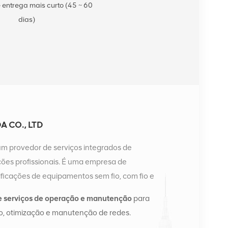
 entrega mais curto (45 ~ 60
dias)
 CO., LTD
um provedor de serviços integrados de
es profissionais. É uma empresa de
ficações de equipamentos sem fio, com fio e
a possui dois armazéns inteligentes e centros de
e serviços de operação e manutenção
para
ngsha e Hong Kong. Em 2016, montamos uma sede
, otimização e manutenção de redes.
angsha, China. Com sede na China, realizamos