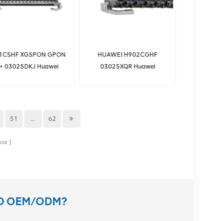
1CSHF XGSPON GPON
HUAWEI H902CGHF
 + 03025DKJ Huawei
03025XQR Huawei
5800 série 16 portas
MA5800 Série 16 portas
-PON e GPON combo
10G GPON e placa GPON
a de interface OLT com
XGSPON
51
...
62
nas
TO OEM/ODM?