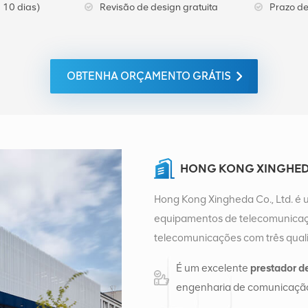
 10 dias)
Revisão de design gratuita
Prazo de
OBTENHA ORÇAMENTO GRÁTIS
HONG KONG XINGHEDA
Hong Kong Xingheda Co., Ltd. é 
equipamentos de telecomunicaçõ
telecomunicações com três quali
auxiliares. Atualmente, a empres
É um excelente
prestador d
distribuição de fábrica em Cha
engenharia de comunicação
de vendas internacionais em Ch