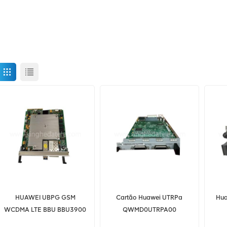
HUAWEI UBPG GSM
Cartão Huawei UTRPa
Hua
WCDMA LTE BBU BBU3900
QWMD0UTRPA00
para equipamentos
0121PRJ10 para huawei
a