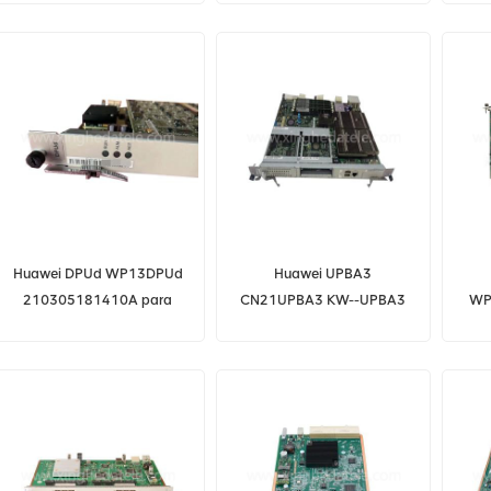
HUAWEI BTS
BBU3900 BBU3910
hua
Huawei DPUd WP13DPUd
Huawei UPBA3
210305181410A para
CN21UPBA3 KW--UPBA3
WP
placa HUAWEI BSC6900
CN22UPBA3 03053402
Hua
KW3D0UPBA302 T8280
USN9810 CG9812 T8290
UPBA6 QXIA0 SWUA1
SWIA1 SWIA0 ETIA