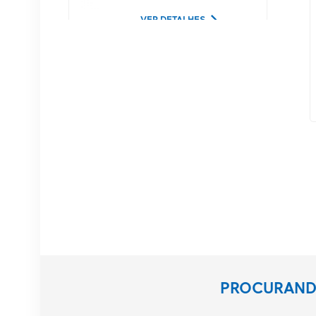
Lucent
VER DETALHES
02350CDV Disco rígido
de servidor SAS de 2,5
polegadas, 1,2 TB, 10K
e 12 Gbps
VER DETALHES
Equipamento de
comunicação NOKIA
APAF 474676A.101
RRU
VER DETALHES
Estação base NOKIA
PROCURANDO
AHEGC 474914A
AirScale RRH 4T4R RRU