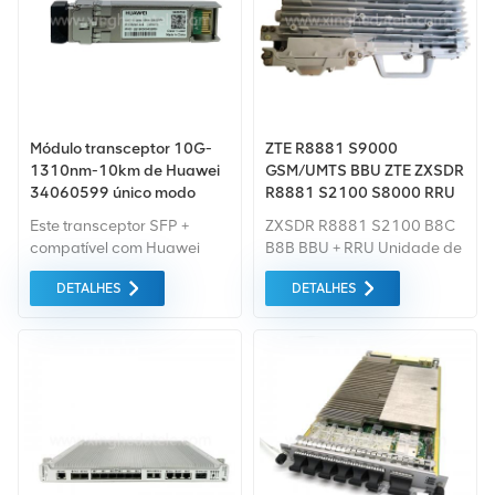
Módulo transceptor 10G-
ZTE R8881 S9000
1310nm-10km de Huawei
GSM/UMTS BBU ZTE ZXSDR
34060599 único modo
R8881 S2100 S8000 RRU
WCDMA TD-SCDMA TD-
Este transceptor SFP +
ZXSDR R8881 S2100 B8C
LED LTE DPC-R OLPB RIK
compatível com Huawei
B8B BBU + RRU Unidade de
2T2R
34060599 fornece
RF remota de estação base
DETALHES
DETALHES
10GBase-LR através
distribuída GSM / CDMA /
colocar até 10 km em fibra
UMTS Fornecedor de
monomodo (SMF) em um
soluções de estação base
comprimento de onda de
sem fio ZTE e fornecedor de
1310 nm usando um
equipamentos de rede de
conector LC.
comunicação de estação
base