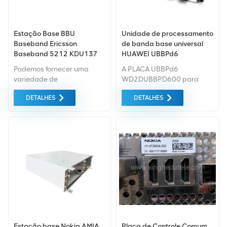
Estação Base BBU
Unidade de processamento
Baseband Ericsson
de banda base universal
Baseband 5212 KDU137
HUAWEI UBBPd6
925/41 Baseband 5212
03022HEM para
Podemos fornecer uma
A PLACA UBBPd6
para Ericsson
BBU3900/BBU3910
variedade de
WD2DUBBPD600 para
equipamentos de estação
Huawei BTS pode ser
DETALHES
DETALHES
base Ericsson novos e
fornecida pela Xingheda
usados ​​para Ericsson, Se
com boa qualidade e preço
você tiver outras
baixo, prazo de entrega
necessidades, informe-nos
curto.
o modelo específico
Estação base Nokia AMIA
Placa de Controle Comum