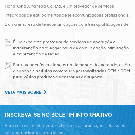
Hong Kong Xingheda Co., Ltd. é um provedor de serviços
integrados de equipamentos de telecomunicações profissionais.
É uma empresa de telecomunicações com três qualificações de
equipamentos sem fio, com fio e auxiliares. Atualmente, a
É um excelente
prestador de serviços de operação e
empresa possui dois armazéns inteligentes e centros de
manutenção
para engenharia de comunicação, otimização
distribuição de fábrica em Changsha e Hong Kong. Em 2016,
e manutenção de redes.
montamos uma sede de vendas internacionais em Changsha,
Para atender às mudanças na demanda do mercado, estão
China. Com sede na China, realizamos negócios internacionais
disponíveis
pedidos comerciais personalizados OEM / ODM
para vários produtos e acessórios de suporte.
no Sudeste Asiático, Europa, Estados Unidos, África e Rússia,
fornecemos estações base e fornecemos às principais
VEJA MAIS SOBRE
operadoras regionais de telecomunicações transformação de
equipamentos e serviços de manutenção abrangentes, como
INSCREVA-SE NO BOLETIM INFORMATIVO
transmissão, fornecimento de energia, módulos ópticos, cabos,
terminais e materiais auxiliares de suporte. Os prestadores de
Para se manter atualizado sobre nossas promoções, descontos,
serviços incluem Nokia, Ericsson, Huawei, ZTE, Bell, Alcatel,
vendas, novidades e muito mais.