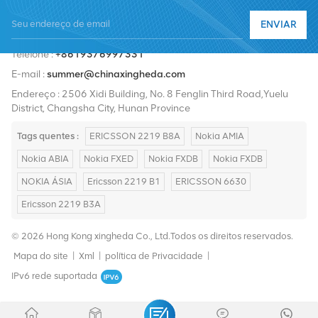
Nortel, Siemens e Lucent. Expandiremos nossa participação no
ENVIAR
mercado internacional com produtos de alta qualidade, serviços
Telefone :
+8619376997331
de alta qualidade, preços razoáveis ​​e entrega pontual.
E-mail :
summer@chinaxingheda.com
Endereço : 2506 Xidi Building, No. 8 Fenglin Third Road,Yuelu
District, Changsha City, Hunan Province
Tags quentes :
ERICSSON 2219 B8A
Nokia AMIA
Nokia ABIA
Nokia FXED
Nokia FXDB
Nokia FXDB
NOKIA ÁSIA
Ericsson 2219 B1
ERICSSON 6630
Ericsson 2219 B3A
© 2026 Hong Kong xingheda Co., Ltd.Todos os direitos reservados.
Mapa do site
|
Xml
|
política de Privacidade
|
IPv6 rede suportada