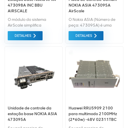
473098A INC BBU
NOKIA ASIA 473095A
AIRSCALE
AirScale
O módulo do sistema
O Nokia ASIA (Número de
AirScale simplifica
peça: 473095A) é uma
implantações de RAN única
placa de controle comum
DETALHES
DETALHES
2G, 3G, 4G e 5G, simplifica
AirScale crítica para a
sites multibanda e capacita
Unidade de Banda Base
hotéis de banda base
(BBU) Flexi da Nokia,
multisite.
servindo como módulo
central de gerenciamento e
controle em redes de
acesso de rádio (RAN)
4G/5G. É essencial para
coordenar o
processamento de banda
base, o backhaul e a
conectividade de rádio, e
está disponível em
Unidade de controle da
Huawei RRU5909 2100
subversões como
estação base NOKIA ASIA
para multimodo 2100MHz
473095A.202, .203 e .204
473095A
(2*60w) -48V 02311TBC
para atender a diversos
WD5M215909CU