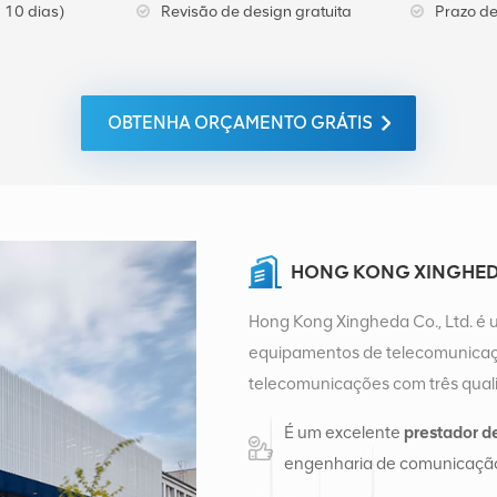
 10 dias)
Revisão de design gratuita
Prazo de
OBTENHA ORÇAMENTO GRÁTIS
HONG KONG XINGHEDA
Hong Kong Xingheda Co., Ltd. é 
equipamentos de telecomunicaçõ
telecomunicações com três quali
auxiliares. Atualmente, a empres
É um excelente
prestador d
distribuição de fábrica em Cha
engenharia de comunicação
de vendas internacionais em Ch