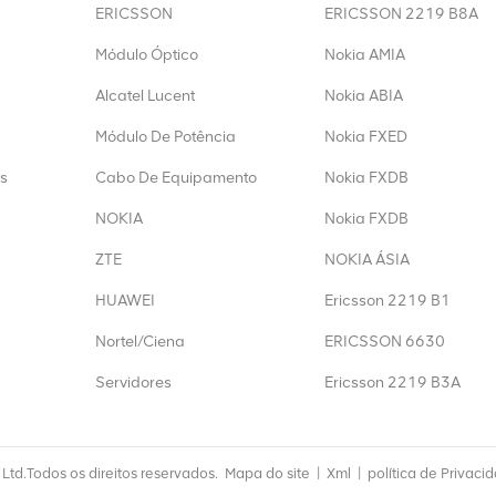
ERICSSON
ERICSSON 2219 B8A
Módulo Óptico
Nokia AMIA
Alcatel Lucent
Nokia ABIA
Módulo De Potência
Nokia FXED
s
Cabo De Equipamento
Nokia FXDB
NOKIA
Nokia FXDB
ZTE
NOKIA ÁSIA
HUAWEI
Ericsson 2219 B1
Nortel/Ciena
ERICSSON 6630
Servidores
Ericsson 2219 B3A
td.Todos os direitos reservados.
Mapa do site
|
Xml
|
política de Privaci