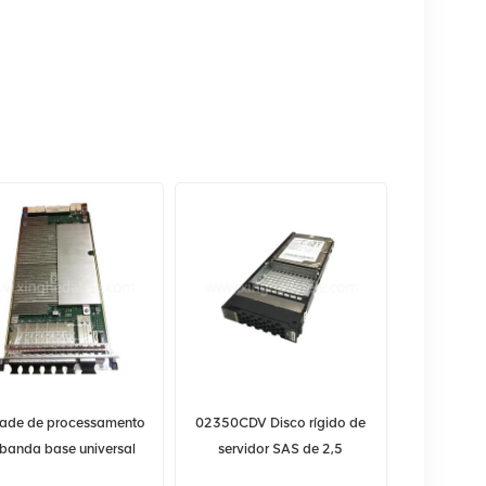
ade de processamento
02350CDV Disco rígido de
banda base universal
servidor SAS de 2,5
wei UBBPe2 para BBU
polegadas, 1,2 TB, 10K e