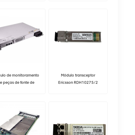
5900 3900
12 Gbps
ulo de monitoramento
Módulo transceptor
e peças de fonte de
Ericsson RDH10275/2
alimentação de
25GBASE-LR Lite SFP28
ecomunicações Huawei
1310nm 2km DOM SP-
PMU 11A
25E-LR-IDFP-EN