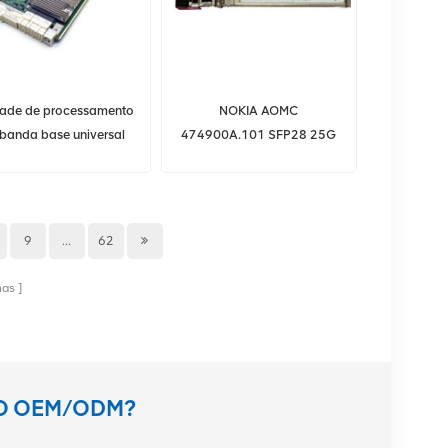
ade de processamento
NOKIA AOMC
banda base universal
474900A.101 SFP28 25G
wei UBBPe4 para BBU
SR 850nm MM I-TEMP RS
5900 3900
9
...
62
nas
TO OEM/ODM?