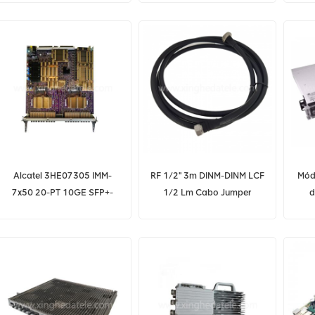
Alcatel 3HE07305 IMM-
RF 1/2" 3m DINM-DINM LCF
Mód
7x50 20-PT 10GE SFP+-
1/2 Lm Cabo Jumper
d
L3HQ Alcatel
Flexível para BTS
3HE07305AA
tel