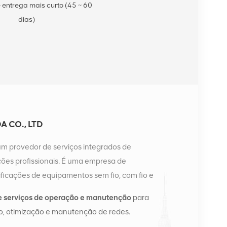
 entrega mais curto (45 ~ 60
dias)
 CO., LTD
um provedor de serviços integrados de
es profissionais. É uma empresa de
ficações de equipamentos sem fio, com fio e
a possui dois armazéns inteligentes e centros de
e serviços de operação e manutenção
para
ngsha e Hong Kong. Em 2016, montamos uma sede
, otimização e manutenção de redes.
angsha, China. Com sede na China, realizamos