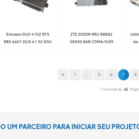
Ericsson DUS 4102 BTS
ZTE ZXSDR RRU R8882
Unid
RBS 6601 DUS 41 02 KDU
S8500 B6B CDMA/GSM
de 
137 624/11 Estação Base
modo único, modo duplo
Hua
GSM/UMTS
1
...
5
6
7
8
Um total de
62
Pági
 UM PARCEIRO PARA INICIAR SEU PROJE