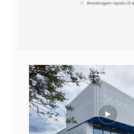
Amostragem rápida (5 a
VER DETALHES
Cabo de fibra óptica
NOKIA FUFAS
473288A.102 LC OD-LC
OD duplo 2m
VER DETALHES
1662SMC 3AL98324AA
SYNTH4V2 para
equipamentos de
comunicação Alcatel
VER DETALHES
Lucent
ERICSSON 2212 B31
KRC 161 893/1
Unidade de rádio