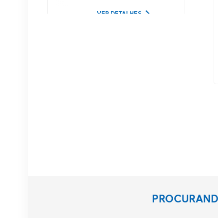
Lucent
VER DETALHES
02350CDV Disco rígido
de servidor SAS de 2,5
polegadas, 1,2 TB, 10K
e 12 Gbps
VER DETALHES
Equipamento de
comunicação NOKIA
APAF 474676A.101
RRU
VER DETALHES
Estação base NOKIA
PROCURANDO
AHEGC 474914A
AirScale RRH 4T4R RRU