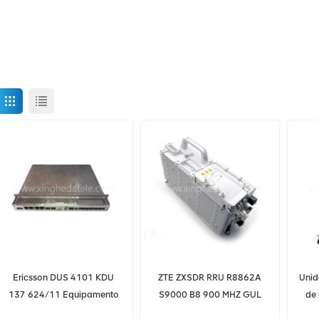
Ericsson DUS 4101 KDU
ZTE ZXSDR RRU R8862A
Unid
137 624/11 Equipamento
S9000 B8 900 MHZ GUL
de 
de telecomunicações
A6A 8862A
Hua