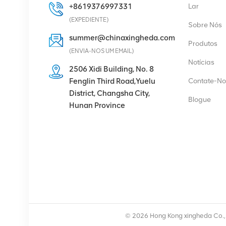
+8619376997331
Lar
VER DETALHES
(EXPEDIENTE)
Sobre Nós
summer@chinaxingheda.com
Produtos
Eltek Flatpack2
(ENVIA-NOS UM EMAIL)
48/2000 Módulo
Notícias
retificador HE 48V
2506 Xidi Building, No. 8
2000W
Fenglin Third Road,Yuelu
Contate-No
VER DETALHES
District, Changsha City,
Blogue
Hunan Province
Rádio Ericsson 4429 B3
KRC 161 782/1
Unidade de Rádio
VER DETALHES
Módulo retificador de
fonte de alimentação de
© 2026 Hong Kong xingheda Co., L
comunicação Eltek