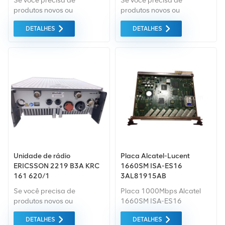
Se você precisa de
Se você precisa de
produtos novos ou
produtos novos ou
renovados, leva em
renovados, leva em
DETALHES
DETALHES
consideração garantia
consideração garantia
como padrão. Compramos
como padrão. Compramos
apenas equipamentos de
apenas equipamentos de
mercado verde do da mais
mercado verde do da mais
alta qualidade. Tudo isso é
alta qualidade. Tudo isso é
fornecido ao melhor preço
fornecido ao melhor preço
possível.
possível.
Unidade de rádio
Placa Alcatel-Lucent
ERICSSON 2219 B3A KRC
1660SM ISA-ES16
161 620/1
3AL81915AB
Se você precisa de
Placa 1000Mbps Alcatel
produtos novos ou
1660SM ISA-ES16
renovados, a garantia
3AL81915AB 7750
DETALHES
DETALHES
abrangente é padrão.