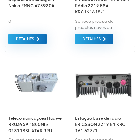
Nokia FMNG 473980A
Rádio 2219 B8A
KRC161618/1
0
Se você precisa de
produtos novos ou
renovados, leva em
DETALHES
DETALHES
consideração garantia
como padrão. Compramos
apenas equipamentos de
mercado verde do da mais
alta qualidade. Tudo isso é
fornecido ao melhor preço
possível.
Telecomunicações Huawei
Estação base de rádio
RRU3959 1800Mhz
ERICSSON 2219 B1 KRC
02311BBL 4T4R RRU
161 623/1
Huawei RRU3959