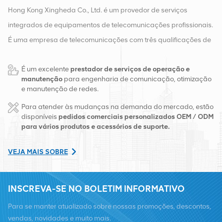
Hong Kong Xingheda Co., Ltd. é um provedor de serviços
integrados de equipamentos de telecomunicações profissionais.
É uma empresa de telecomunicações com três qualificações de
equipamentos sem fio, com fio e auxiliares. Atualmente, a
É um excelente
prestador de serviços de operação e
empresa possui dois armazéns inteligentes e centros de
manutenção
para engenharia de comunicação, otimização
distribuição de fábrica em Changsha e Hong Kong. Em 2016,
e manutenção de redes.
montamos uma sede de vendas internacionais em Changsha,
Para atender às mudanças na demanda do mercado, estão
China. Com sede na China, realizamos negócios internacionais
disponíveis
pedidos comerciais personalizados OEM / ODM
para vários produtos e acessórios de suporte.
no Sudeste Asiático, Europa, Estados Unidos, África e Rússia,
fornecemos estações base e fornecemos às principais
VEJA MAIS SOBRE
operadoras regionais de telecomunicações transformação de
equipamentos e serviços de manutenção abrangentes, como
INSCREVA-SE NO BOLETIM INFORMATIVO
transmissão, fornecimento de energia, módulos ópticos, cabos,
terminais e materiais auxiliares de suporte. Os prestadores de
Para se manter atualizado sobre nossas promoções, descontos,
serviços incluem Nokia, Ericsson, Huawei, ZTE, Bell, Alcatel,
vendas, novidades e muito mais.