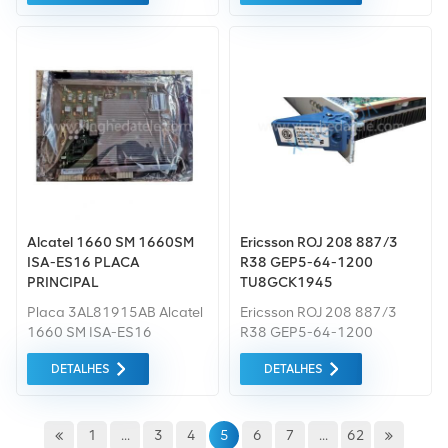
Adquirimos apenas
equipamentos do mercado
verde da mais alta
qualidade e proteção
ambiental. Tudo isso é
fornecido ao melhor preço
possível.
Alcatel 1660 SM 1660SM
Ericsson ROJ 208 887/3
ISA-ES16 PLACA
R38 GEP5-64-1200
PRINCIPAL
TU8GCK1945
3AL81915BA/3AL37952
Placa 3AL81915AB Alcatel
Ericsson ROJ 208 887/3
1660 SM ISA-ES16
R38 GEP5-64-1200
TU8GCK1945
DETALHES
DETALHES
1
...
3
4
5
6
7
...
62