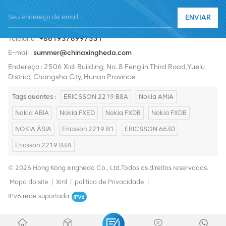
Nortel, Siemens e Lucent. Expandiremos nossa participação no
ENVIAR
mercado internacional com produtos de alta qualidade, serviços
Telefone :
+8619376997331
de alta qualidade, preços razoáveis ​​e entrega pontual.
E-mail :
summer@chinaxingheda.com
Endereço : 2506 Xidi Building, No. 8 Fenglin Third Road,Yuelu
District, Changsha City, Hunan Province
Tags quentes :
ERICSSON 2219 B8A
Nokia AMIA
Nokia ABIA
Nokia FXED
Nokia FXDB
Nokia FXDB
NOKIA ÁSIA
Ericsson 2219 B1
ERICSSON 6630
Ericsson 2219 B3A
© 2026 Hong Kong xingheda Co., Ltd.Todos os direitos reservados.
Mapa do site
|
Xml
|
política de Privacidade
|
IPv6 rede suportada