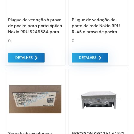
Plugue de vedação à prova
Plugue de vedação de
de poeira para porta óptica
porta de rede Nokia RRU
Nokia RRU 824858A para
RJ45 à prova de poeira
Nokia FBBC FSMF
821687A
0
0
DETALHES
DETALHES
Suporte de montagem
ERICSSON KRC 161 618/1