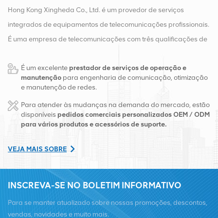
Hong Kong Xingheda Co., Ltd. é um provedor de serviços
integrados de equipamentos de telecomunicações profissionais.
É uma empresa de telecomunicações com três qualificações de
equipamentos sem fio, com fio e auxiliares. Atualmente, a
É um excelente
prestador de serviços de operação e
empresa possui dois armazéns inteligentes e centros de
manutenção
para engenharia de comunicação, otimização
distribuição de fábrica em Changsha e Hong Kong. Em 2016,
e manutenção de redes.
montamos uma sede de vendas internacionais em Changsha,
Para atender às mudanças na demanda do mercado, estão
China. Com sede na China, realizamos negócios internacionais
disponíveis
pedidos comerciais personalizados OEM / ODM
para vários produtos e acessórios de suporte.
no Sudeste Asiático, Europa, Estados Unidos, África e Rússia,
fornecemos estações base e fornecemos às principais
VEJA MAIS SOBRE
operadoras regionais de telecomunicações transformação de
equipamentos e serviços de manutenção abrangentes, como
INSCREVA-SE NO BOLETIM INFORMATIVO
transmissão, fornecimento de energia, módulos ópticos, cabos,
terminais e materiais auxiliares de suporte. Os prestadores de
Para se manter atualizado sobre nossas promoções, descontos,
serviços incluem Nokia, Ericsson, Huawei, ZTE, Bell, Alcatel,
vendas, novidades e muito mais.