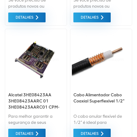
Se você precisa de
Se você precisa de
produtos novos ou
produtos novos ou
renovados, a garantia
renovados, leva em
DETALHES
DETALHES
abrangente é padrão.
consideração garantia
Adquirimos apenas
como padrão. Compramos
equipamentos do mercado
apenas equipamentos de
verde da mais alta
mercado verde do da mais
qualidade. Tudo isso é
alta qualidade. Tudo isso é
fornecido ao melhor preço
fornecido ao melhor preço
possível.
possível.
Alcatel 3HE08423AA
Cabo Alimentador Cabo
3HE08423AARC 01
Coaxial Superflexível 1/2"
3HE08423AARC01 CPM-
7750 SR CPM5 3HE08423
Para melhor garantir a
O cabo anular flexível de
segurança de seus
1/2" é ideal para
produtos, profissional,
aplicações de baixo PIM
DETALHES
DETALHES
ecologicamente correto,
onde a flexibilidade do