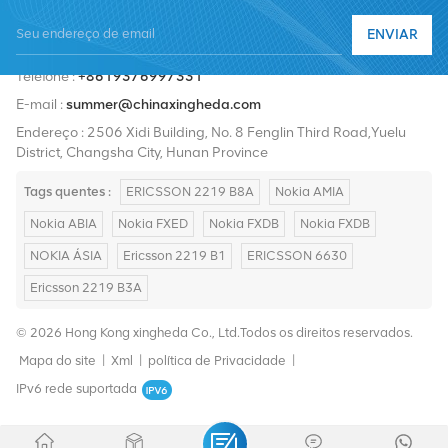
Nortel, Siemens e Lucent. Expandiremos nossa participação no
ENVIAR
mercado internacional com produtos de alta qualidade, serviços
Telefone :
+8619376997331
de alta qualidade, preços razoáveis ​​e entrega pontual.
E-mail :
summer@chinaxingheda.com
Endereço : 2506 Xidi Building, No. 8 Fenglin Third Road,Yuelu
District, Changsha City, Hunan Province
Tags quentes :
ERICSSON 2219 B8A
Nokia AMIA
Nokia ABIA
Nokia FXED
Nokia FXDB
Nokia FXDB
NOKIA ÁSIA
Ericsson 2219 B1
ERICSSON 6630
Ericsson 2219 B3A
© 2026 Hong Kong xingheda Co., Ltd.Todos os direitos reservados.
Mapa do site
|
Xml
|
política de Privacidade
|
IPv6 rede suportada