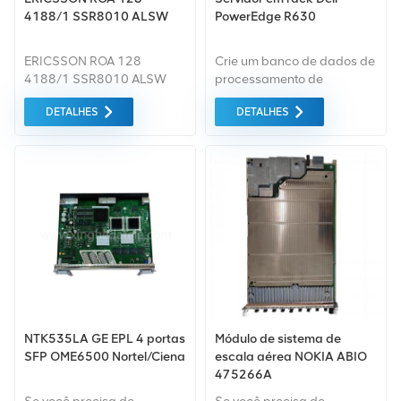
4188/1 SSR8010 ALSW
PowerEdge R630
ERICSSON ROA 128
Crie um banco de dados de
4188/1 SSR8010 ALSW
processamento de
transações ultrarrápido
DETALHES
DETALHES
com a configuração de 24
unidades totalmente flash
do R630. . bancos de
dados de processamento
de negócios. Combine a
densidade, a
escalabilidade e o
desempenho de 24
unidades de estado sólido
de 1,8" com recursos PERC
duplos. Densidade,
escalabilidade e
desempenho de 24 SSDs
NTK535LA GE EPL 4 portas
Módulo de sistema de
de 1,8" com recursos PERC
SFP OME6500 Nortel/Ciena
escala aérea NOKIA ABIO
duplos
475266A