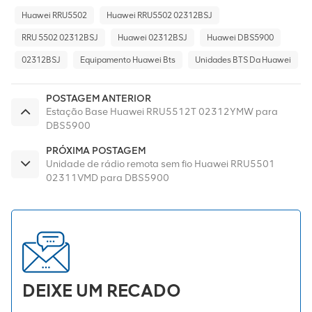
Huawei RRU5502
Huawei RRU5502 02312BSJ
RRU 5502 02312BSJ
Huawei 02312BSJ
Huawei DBS5900
02312BSJ
Equipamento Huawei Bts
Unidades BTS Da Huawei
POSTAGEM ANTERIOR
Estação Base Huawei RRU5512T 02312YMW para
DBS5900
PRÓXIMA POSTAGEM
Unidade de rádio remota sem fio Huawei RRU5501
02311VMD para DBS5900
DEIXE UM RECADO