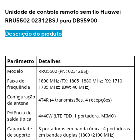
Unidade de controle remoto sem fio Huawei
RRU5502 02312BSJ para DBS5900
Descrição do produto
Parâmetro
Detalhes
Modelo
RRU5502 (PN: 02312BSJ)
Faixa de
1800 MHz (TX: 1805–1880 MHz; RX: 1710–
frequência
1785 MHz; IBW: 40 MHz)
Configuração
4T4R (4 transmissões, 4 recepções)
da antena
Potência de
4×40W (LTE FDD, 1 portadora, MIMO)
saída típica
Capacidade
3 portadoras em banda única; 4 portadoras
de suporte
em bandas duplas (1800+2100 MHz)