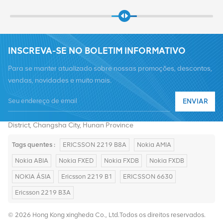
INSCREVA-SE NO BOLETIM INFORMATIVO
Para se manter atualizado sobre nossas promoções, descontos,
vendas, novidades e muito mais.
Telefone :
+8619376997331
ENVIAR
E-mail :
summer@chinaxingheda.com
Endereço : 2506 Xidi Building, No. 8 Fenglin Third Road,Yuelu
District, Changsha City, Hunan Province
Tags quentes :
ERICSSON 2219 B8A
Nokia AMIA
Nokia ABIA
Nokia FXED
Nokia FXDB
Nokia FXDB
NOKIA ÁSIA
Ericsson 2219 B1
ERICSSON 6630
Ericsson 2219 B3A
© 2026 Hong Kong xingheda Co., Ltd.Todos os direitos reservados.