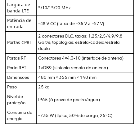
Largura de
5/10/15/20 MHz
banda LTE
Potência de
–48 V CC (faixa de –36 V a –57 V)
entrada
2 conectores DLC; taxas: 1,25/2,5/4,9/9,8
Portas CPRI
Gbit/s; topologias: estrela/cadeia/estrela
dupla
Portas RF
Conectores 4×4,3‑10 (interface de antena)
Porta RET
1×DB9 (sintonia remota de antena)
Dimensões
480 mm × 356 mm × 140 mm
Peso
25 kg
Nível de
IP65 (à prova de poeira/água)
proteção
Consumo de
~735 W (típico, 50% de carga, 25°C)
energia