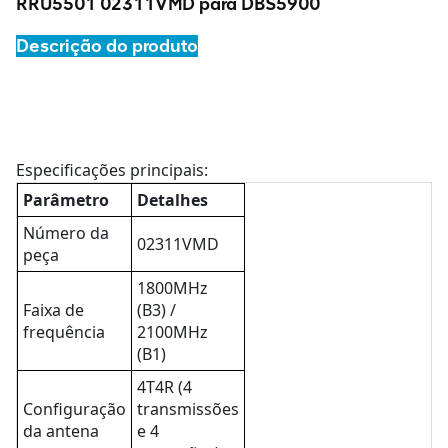
RRU5501 02311VMD para DBS5900
Descrição do produto
Especificações principais:
Parâmetro
Detalhes
Número da
02311VMD
peça
1800MHz
Faixa de
(B3) /
frequência
2100MHz
(B1)
4T4R (4
Configuração
transmissões
da antena
e 4