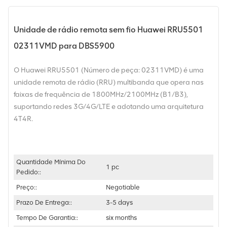
Unidade de rádio remota sem fio Huawei RRU5501
02311VMD para DBS5900
O Huawei RRU5501 (Número de peça: 02311VMD) é uma
unidade remota de rádio (RRU) multibanda que opera nas
faixas de frequência de 1800MHz/2100MHz (B1/B3),
suportando redes 3G/4G/LTE e adotando uma arquitetura
4T4R.
Quantidade Mínima Do
1 pc
Pedido::
Preço::
Negotiable
Prazo De Entrega::
3-5 days
Tempo De Garantia::
six months