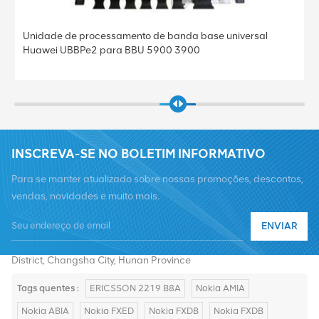
Unidade de processamento de banda base universal
Huawei UBBPe2 para BBU 5900 3900
INSCREVA-SE NO BOLETIM INFORMATIVO
Para se manter atualizado sobre nossas promoções, descontos,
vendas, novidades e muito mais.
Telefone :
+8619376997331
ENVIAR
E-mail :
summer@chinaxingheda.com
Endereço : 2506 Xidi Building, No. 8 Fenglin Third Road,Yuelu
District, Changsha City, Hunan Province
Tags quentes :
ERICSSON 2219 B8A
Nokia AMIA
Nokia ABIA
Nokia FXED
Nokia FXDB
Nokia FXDB