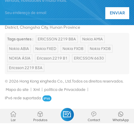
vendas, novidades e muito mais.
Telefone :
+8619376997331
ENVIAR
E-mail :
summer@chinaxingheda.com
Endereço : 2506 Xidi Building, No. 8 Fenglin Third Road,Yuelu
District, Changsha City, Hunan Province
Tags quentes :
ERICSSON 2219 B8A
Nokia AMIA
Nokia ABIA
Nokia FXED
Nokia FXDB
Nokia FXDB
NOKIA ÁSIA
Ericsson 2219 B1
ERICSSON 6630
Ericsson 2219 B3A
© 2026 Hong Kong xingheda Co., Ltd.Todos os direitos reservados.
Mapa do site
|
Xml
|
política de Privacidade
|
IPv6 rede suportada
Lar
Produtos
Contact
WhatsApp