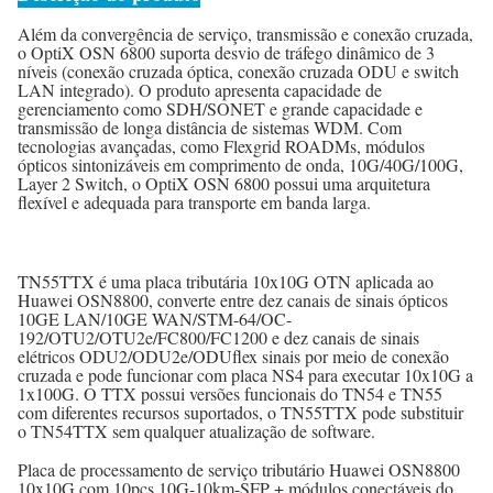
Além da convergência de serviço, transmissão e conexão cruzada,
o OptiX OSN 6800 suporta desvio de tráfego dinâmico de 3
níveis (conexão cruzada óptica, conexão cruzada ODU e switch
LAN integrado). O produto apresenta capacidade de
gerenciamento como SDH/SONET e grande capacidade e
transmissão de longa distância de sistemas WDM. Com
tecnologias avançadas, como Flexgrid ROADMs, módulos
ópticos sintonizáveis ​​em comprimento de onda, 10G/40G/100G,
Layer 2 Switch, o OptiX OSN 6800 possui uma arquitetura
flexível e adequada para transporte em banda larga.
TN55TTX é uma placa tributária 10x10G OTN aplicada ao
Huawei OSN8800, converte entre dez canais de sinais ópticos
10GE LAN/10GE WAN/STM-64/OC-
192/OTU2/OTU2e/FC800/FC1200 e dez canais de sinais
elétricos ODU2/ODU2e/ODUflex sinais por meio de conexão
cruzada e pode funcionar com placa NS4 para executar 10x10G a
1x100G. O TTX possui versões funcionais do TN54 e TN55
com diferentes recursos suportados, o TN55TTX pode substituir
o TN54TTX sem qualquer atualização de software.
Placa de processamento de serviço tributário Huawei OSN8800
10x10G com 10pcs 10G-10km-SFP + módulos conectáveis ​​do