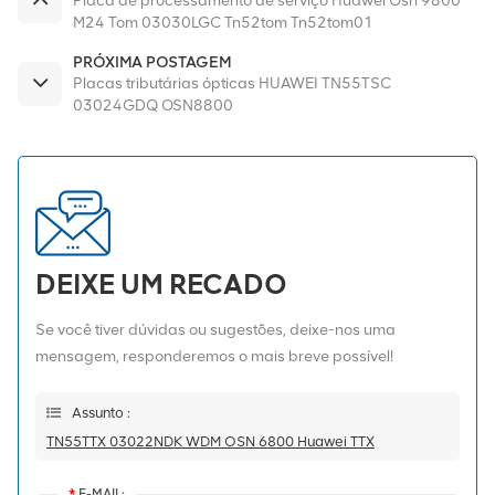
Placa de processamento de serviço Huawei Osn 9800
M24 Tom 03030LGC Tn52tom Tn52tom01
PRÓXIMA POSTAGEM
Placas tributárias ópticas HUAWEI TN55TSC
03024GDQ OSN8800
DEIXE UM RECADO
Se você tiver dúvidas ou sugestões, deixe-nos uma
mensagem, responderemos o mais breve possível!
Assunto :
TN55TTX 03022NDK WDM OSN 6800 Huawei TTX
*
E-MAIL: