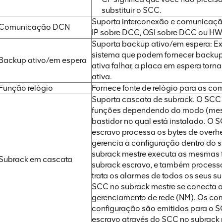
substituir o SCC.
Suporta interconexão e comunicação
Comunicação DCN
IP sobre DCC, OSI sobre DCC ou H
Suporta backup ativo/em espera: E
sistema que podem fornecer backup 
Backup ativo/em espera
ativa falhar, a placa em espera tor
ativa.
Função relógio
Fornece fonte de relógio para as c
Suporta cascata de subrack. O SCC r
funções dependendo do modo (mest
bastidor no qual está instalado. O
escravo processa os bytes de overhe
gerencia a configuração dentro do
subrack mestre executa as mesmas
Subrack em cascata
subrack escravo, e também process
trata os alarmes de todos os seus s
SCC no subrack mestre se conecta 
gerenciamento de rede (NM). Os c
configuração são emitidos para o 
escravo através do SCC no subrack 