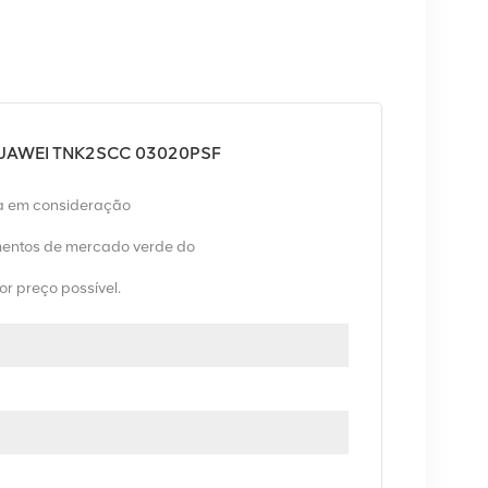
a HUAWEI TNK2SCC 03020PSF
va em consideração
entos de mercado verde do
or preço possível.