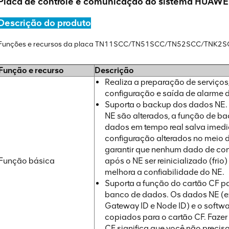
Placa de controle e comunicação do sistema HUA
Descrição do produto
Funções e recursos da placa TN11SCC/TN51SCC/TN52SCC/TNK2
Função e recurso
Descrição
Realiza a preparação de serviço
configuração e saída de alarme 
Suporta o backup dos dados NE
NE são alterados, a função de b
dados em tempo real salva imed
configuração alterados no meio
garantir que nenhum dado de con
Função básica
após o NE ser reinicializado (frio
melhora a confiabilidade do NE.
Suporta a função do cartão CF p
banco de dados. Os dados NE (exc
Gateway ID e Node ID) e o softw
copiados para o cartão CF. Faze
CF significa que você não precis