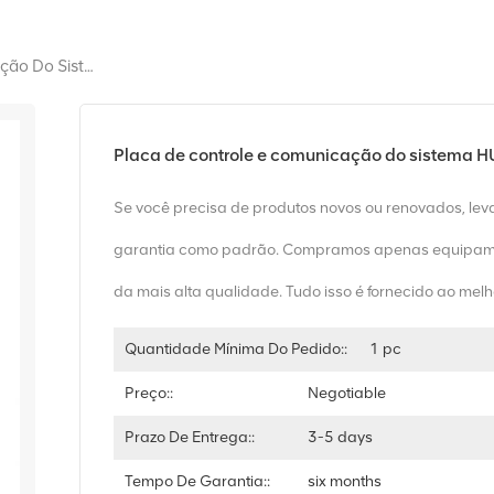
Placa De Controle E Comunicação Do Sistema HUAWEI TNK2SCC 03020PSF
Placa de controle e comunicação do sistem
Se você precisa de produtos novos ou renovados, le
garantia como padrão. Compramos apenas equipam
da mais alta qualidade. Tudo isso é fornecido ao melh
Quantidade Mínima Do Pedido::
1 pc
Preço::
Negotiable
Prazo De Entrega::
3-5 days
Tempo De Garantia::
six months