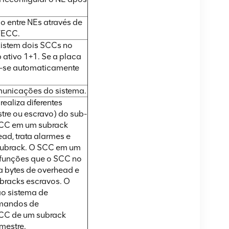
 entre NEs através de
WECC.
xistem dois SCCs no
ativo 1+1. Se a placa
na-se automaticamente
omunicações do sistema.
ealiza diferentes
re ou escravo) do sub-
 SCC em um subrack
ad, trata alarmes e
 subrack. O SCC em um
 funções que o SCC no
a bytes de overhead e
ubracks escravos. O
ao sistema de
omandos de
SCC de um subrack
mestre.