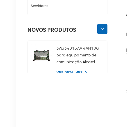
Servidores
NOVOS PRODUTOS
3AG34013AA 4AN10G
para equipamento de
comunicação Alcatel
Lucent
VER DETALHES
02350CDV Disco rígido
de servidor SAS de 2,5
polegadas, 1,2 TB, 10K
e 12 Gbps
VER DETALHES