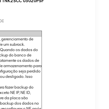
WEI TNK2SCC 03020PSF
SCC
s, gerenciamento de
de um subrack.
. Quando os dados do
ackup do banco de
iatamente os dados de
 de armazenamento para
figuração seja perdido
) ou desligado. Isso
ara fazer backup do
eto NE IP, NE ID,
are da placa são
r backup dos dados no
a reconfigurar o NE após