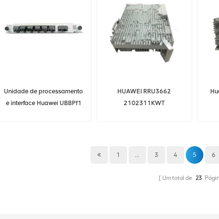
Unidade de processamento
HUAWEI RRU3662
Hu
e interface Huawei UBBPf1
2102311KWT
WD2DUBBPf100
WD5MB53662CT para
03024RHJ HUAWEI 5G
CDMA/LTE
BaseBand
1
...
3
4
5
6
Um total de
23
Pági