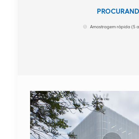
Estação base NOKIA
PROCURANDO
AHEGC 474914A
AirScale RRH 4T4R RRU
Amostragem rápida (5 a
VER DETALHES
Cabo de fibra óptica
NOKIA FUFAS
473288A.102 LC OD-LC
OD duplo 2m
VER DETALHES
1662SMC 3AL98324AA
SYNTH4V2 para
equipamentos de
comunicação Alcatel
VER DETALHES
Lucent