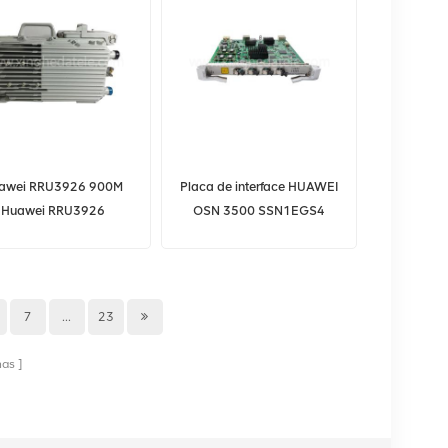
awei RRU3926 900M
Placa de interface HUAWEI
Huawei RRU3926
OSN 3500 SSN1EGS4
HUAWEI EGS4
7
...
23
nas