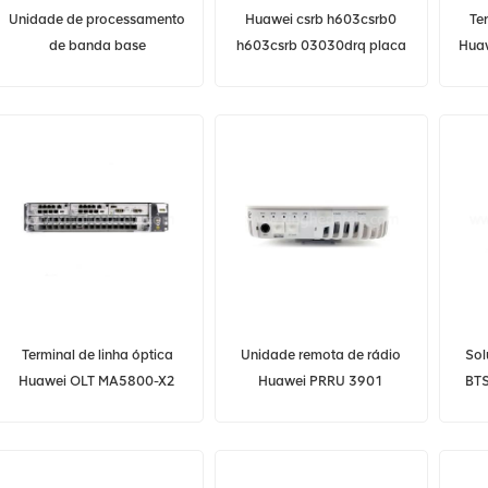
Unidade de processamento
Huawei csrb h603csrb0
Te
de banda base
h603csrb 03030drq placa
Hua
2103057159 UBBPe9
combo adsl2 + potes de 32
Huawei UBBPe9 para
canais huawei ratf h601ratf
HUAWEI BBU3900
para huawei ua5000 csrb
BBU3910
csmb admb
Terminal de linha óptica
Unidade remota de rádio
Sol
Huawei OLT MA5800-X2
Huawei PRRU 3901
BT
GPON OLT de alta
Hu
qualidade