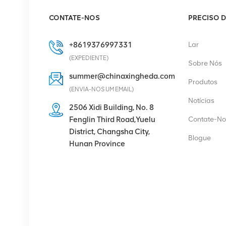
Retificador Eltek
CONTATE-NOS
PRECISO D
Flatpack S 48V/1800W
HE
+8619376997331
Lar
VER DETALHES
(EXPEDIENTE)
Sobre Nós
summer@chinaxingheda.com
Produtos
Eltek Flatpack2
(ENVIA-NOS UM EMAIL)
48/2000 Módulo
Notícias
retificador HE 48V
2506 Xidi Building, No. 8
2000W
Fenglin Third Road,Yuelu
Contate-No
VER DETALHES
District, Changsha City,
Blogue
Hunan Province
Rádio Ericsson 4429 B3
KRC 161 782/1
Unidade de Rádio
VER DETALHES