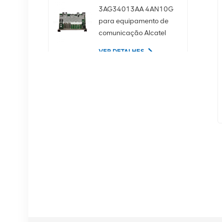
3AG34013AA 4AN10G
para equipamento de
comunicação Alcatel
Lucent
VER DETALHES
02350CDV Disco rígido
de servidor SAS de 2,5
polegadas, 1,2 TB, 10K
e 12 Gbps
VER DETALHES
Equipamento de
comunicação NOKIA
APAF 474676A.101
RRU
VER DETALHES