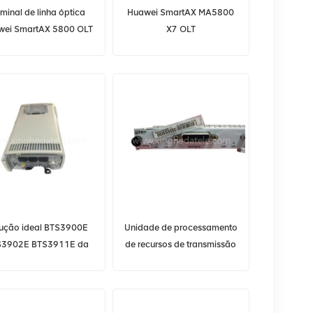
rminal de linha óptica
Huawei SmartAX MA5800
wei SmartAX 5800 OLT
X7 OLT
MA5800-X15 GPON
ução ideal BTS3900E
Unidade de processamento
S3902E BTS3911E da
de recursos de transmissão
awei para ambientes
universal HUAWEI
urbanos
03021PRJ (8E1/T1) para
BBU3900 BBU3910