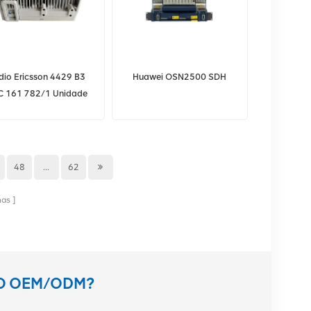
dio Ericsson 4429 B3
Huawei OSN2500 SDH
C 161 782/1 Unidade
de Rádio
48
...
62
nas
TO OEM/ODM?