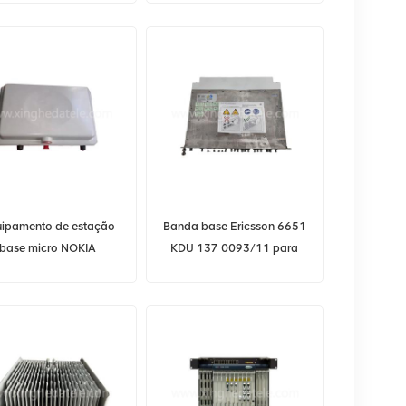
FlexiZone
ipamento de estação
Banda base Ericsson 6651
base micro NOKIA
KDU 137 0093/11 para
898A.103 FWEA FLEXI
RAN 5G BBU