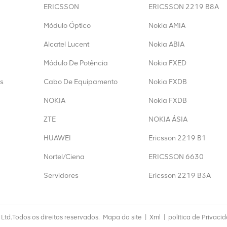
ERICSSON
ERICSSON 2219 B8A
Módulo Óptico
Nokia AMIA
Alcatel Lucent
Nokia ABIA
Módulo De Potência
Nokia FXED
s
Cabo De Equipamento
Nokia FXDB
NOKIA
Nokia FXDB
ZTE
NOKIA ÁSIA
HUAWEI
Ericsson 2219 B1
Nortel/Ciena
ERICSSON 6630
Servidores
Ericsson 2219 B3A
td.Todos os direitos reservados.
Mapa do site
|
Xml
|
política de Privaci