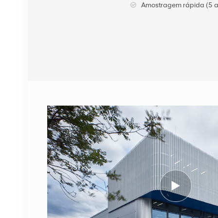
Amostragem rápida (5 a
VER DETALHES
Cabo de fibra óptica
NOKIA FUFAS
473288A.102 LC OD-LC
OD duplo 2m
VER DETALHES
1662SMC 3AL98324AA
SYNTH4V2 para
equipamentos de
comunicação Alcatel
VER DETALHES
Lucent
ERICSSON 2212 B31
KRC 161 893/1
Unidade de rádio