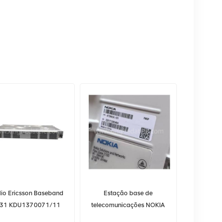
io Ericsson Baseband
Estação base de
31 KDU1370071/11
telecomunicações NOKIA
FWGP 473993A Micro