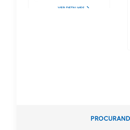
Lucent
VER DETALHES
02350CDV Disco rígido
de servidor SAS de 2,5
polegadas, 1,2 TB, 10K
e 12 Gbps
VER DETALHES
Equipamento de
comunicação NOKIA
APAF 474676A.101
RRU
VER DETALHES
Estação base NOKIA
PROCURANDO
AHEGC 474914A
AirScale RRH 4T4R RRU