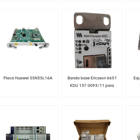
SSN2SLQ16 SSN4SLQ16
OSN 3500
Placa Huawei SSN3SL16A
Banda base Ericsson 6651
Equ
KDU 137 0093/11 para
RAN 5G BBU
472