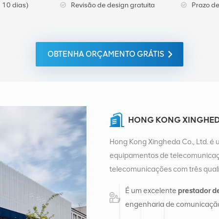
 10 dias)
Revisão de design gratuita
Prazo de
OBTENHA ORÇAMENTO GRÁTIS
HONG KONG XINGHEDA
Hong Kong Xingheda Co., Ltd. é 
equipamentos de telecomunicaçõ
telecomunicações com três quali
auxiliares. Atualmente, a empres
É um excelente
prestador d
distribuição de fábrica em Cha
engenharia de comunicação
de vendas internacionais em Ch