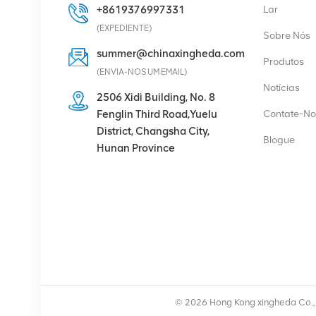
+8619376997331
Lar
VER DETALHES
(EXPEDIENTE)
Sobre Nós
summer@chinaxingheda.com
Produtos
Eltek Flatpack2
(ENVIA-NOS UM EMAIL)
48/2000 Módulo
Notícias
retificador HE 48V
2506 Xidi Building, No. 8
2000W
Fenglin Third Road,Yuelu
Contate-No
VER DETALHES
District, Changsha City,
Blogue
Hunan Province
Rádio Ericsson 4429 B3
KRC 161 782/1
Unidade de Rádio
VER DETALHES
Módulo retificador de
fonte de alimentação de
© 2026 Hong Kong xingheda Co., L
comunicação Eltek