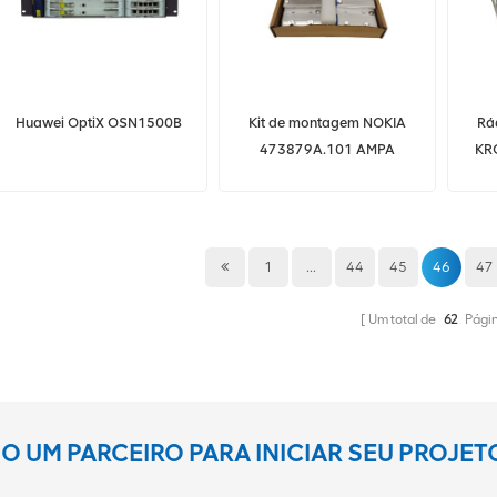
Huawei OptiX OSN1500B
Kit de montagem NOKIA
Rá
473879A.101 AMPA
KR
1
...
44
45
46
47
Um total de
62
Pági
 UM PARCEIRO PARA INICIAR SEU PROJE