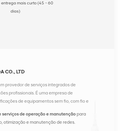
 entrega mais curto (45 ~ 60
dias)
 CO., LTD
um provedor de serviços integrados de
es profissionais. É uma empresa de
ficações de equipamentos sem fio, com fio e
a possui dois armazéns inteligentes e centros de
e serviços de operação e manutenção
para
ngsha e Hong Kong. Em 2016, montamos uma sede
, otimização e manutenção de redes.
angsha, China. Com sede na China, realizamos