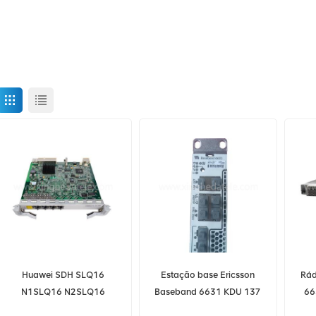
Huawei SDH SLQ16
Estação base Ericsson
Rád
N1SLQ16 N2SLQ16
Baseband 6631 KDU 137
66
N4SLQ16 SSN1SLQ16
0071/11 BBU