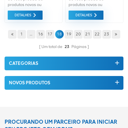
produtos novos ou
produtos novos ou
renovados, leva em
renovados, leva em
DETALHES
DETALHES
consideração garantia
consideração garantia
como padrão. Compramos
como padrão. Compramos
apenas equipamentos de
apenas equipamentos de
mercado verde do da mais
mercado verde do da mais
1
...
16
17
18
19
20
21
22
23
alta qualidade. Tudo isso é
alta qualidade. Tudo isso é
fornecido ao melhor preço
fornecido ao melhor preço
Um total de
23
Páginas
possível.
possível.
CATEGORIAS
NOVOS PRODUTOS
PROCURANDO UM PARCEIRO PARA INICIAR