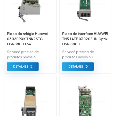
possível.
possível.
Placa do relógio Huawei
Placa de interface HUAWEI
03020PXK TNK2STG
TN51ATE 03020EUN Optix
OSN8800 T64
OSN 8800
Se você precisa de
Se você precisa de
produtos novos ou
produtos novos ou
renovados, leva em
renovados, a garantia
DETALHES
DETALHES
consideração garantia
abrangente é padrão.
como padrão. Compramos
Compramos apenas
apenas equipamentos de
equipamentos do mercado
mercado verde do da mais
verde da mais alta
alta qualidade. Tudo isso é
qualidade. Tudo isso é
fornecido ao melhor preço
fornecido ao melhor preço
possível.
possível.