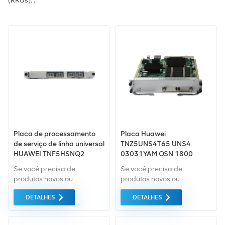
(RRUs). .
Placa de processamento
Placa Huawei
de serviço de linha universal
TNZ5UNS4T65 UNS4
HUAWEI TNF5HSNQ2
03031YAM OSN 1800
OSN1800V 4 portas 10G
Se você precisa de
Se você precisa de
produtos novos ou
produtos novos ou
renovados, leva em
renovados, leva em
DETALHES
DETALHES
consideração garantia
consideração garantia
como padrão. Compramos
como padrão. Compramos
apenas equipamentos de
apenas equipamentos de