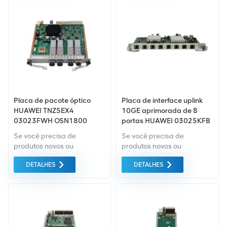
mercado verde do da mais
mercado verde do da mais
alta qualidade. Tudo isso é
alta qualidade. Tudo isso é
fornecido ao melhor preço
fornecido ao melhor preço
possível.
possível.
Placa de pacote óptico
Placa de interface uplink
HUAWEI TNZ5EX4
10GE aprimorada de 8
03023FWH OSN1800
portas HUAWEI 03025KFB
H902NXED
Se você precisa de
Se você precisa de
produtos novos ou
produtos novos ou
renovados, leva em
renovados, leva em
DETALHES
DETALHES
consideração garantia
consideração garantia
como padrão. Compramos
como padrão. Compramos
apenas equipamentos de
apenas equipamentos de
mercado verde do da mais
mercado verde do da mais
alta qualidade. Tudo isso é
alta qualidade. Tudo isso é
fornecido ao melhor preço
fornecido ao melhor preço