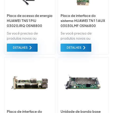
Placa de acesso de energia
Placa de interface do
HUAWEI TN51PIU
sistema HUAWEI TN11AUX
03020JRQ OSN8800
03030LMF OSN6800
Se você precisa de
Se você precisa de
produtos novos ou
produtos novos ou
renovados, leva em
renovados, leva em
DETALHES
DETALHES
consideração garantia
consideração garantia
como padrão. Compramos
como padrão. Compramos
apenas equipamentos de
apenas equipamentos de
mercado verde do da mais
mercado verde do da mais
alta qualidade. Tudo isso é
alta qualidade. Tudo isso é
fornecido ao melhor preço
fornecido ao melhor preço
possível.
possível.
Placa de interface do
Unidade de banda base